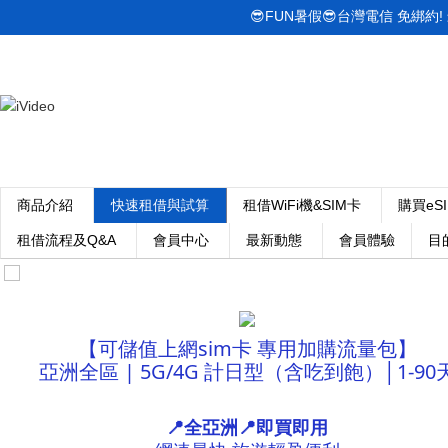
😎FUN暑假😎台灣電信 免綁約! 最低
商品介紹
快速租借與試算
租借WiFi機&SIM卡
購買eS
租借流程及Q&A
會員中心
最新動態
會員體驗
目
【可儲值上網sim卡 專用加購流量包】
亞洲全區 | 5G/4G 計日型（含吃到飽）│1-90
📍全亞洲📍即買即用