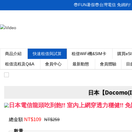
😎FUN暑假😎台灣電信 免綁約! 最低
商品介紹
快速租借與試算
租借WiFi機&SIM卡
購買eS
租借流程及Q&A
會員中心
最新動態
會員體驗
目
日本【Docomo(
日本電信龍頭吃到飽!! 室內上網穿透力穩健!! 免開漫
總金額
NT$
109
NT$259
數量