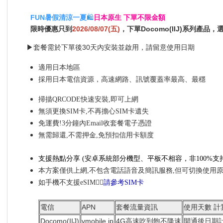
FUN暑假清涼一夏
🛍️
日本原生 下單不限金額
限時優惠只到
2026/08/07(五)
，下單Docomo(IIJ)系列產品
▶套餐需於下單後30天內安裝並啟用，請留意使用日期
適用日本地區
採用日本電信資源，高速網路、訊號覆蓋率最高、最穩
掃描QRCODE快速安裝,即可上網
無須更換SIM卡,不再擔心SIM卡遺失
免運費!3分鐘內Email收套餐電子憑證
無需歸還,不需押金,免預扣信用卡額度
支援熱點分享
(安卓系統部分機型、平板不相容，非100%
支
本方案僅供上網,不包含電話語音及簡訊服務,但可切換使用
如手機不支援eSIM👉🏼
請參考SIM卡
電信
APN
套餐流量資訊
使用天數 計
Docomo(IIJ)
vmobile.jp
4G高速吃到飽不降速
開通後日期計