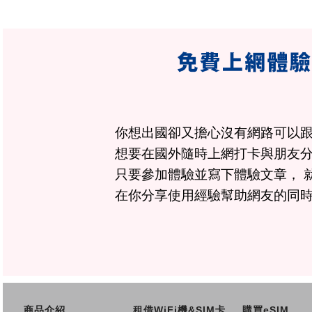
你想出國卻又擔心沒有網路可以
想要在國外隨時上網打卡與朋友
只要參加體驗並寫下體驗文章， 
在你分享使用經驗幫助網友的同
商品介紹
租借WiFi機&SIM卡
購買eSIM