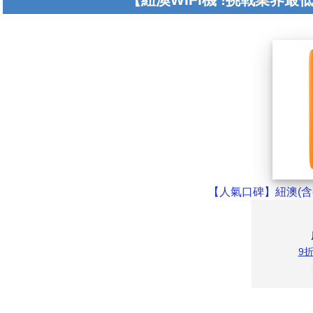
【紐澳WIFI機 !挑戰業界最低
【人氣口碑】紐澳(含斐濟)
9