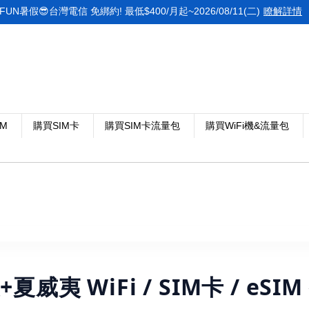
FUN暑假😎台灣電信 免綁約! 最低$400/月起~2026/08/11(二)
瞭解詳情
IM
購買SIM卡
購買SIM卡流量包
購買WiFi機&流量包
夏威夷 WiFi / SIM卡 / eSI