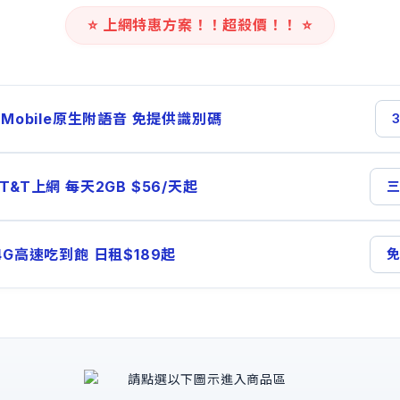
⭐ 上網特惠方案！！超殺價！！ ⭐
-Mobile原生附語音 免提供識別碼
T&T上網 每天2GB $56/天起
三
G高速吃到飽 日租$189起
免