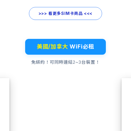
>>> 看更多SIM卡商品 <<<
美國/加拿大
WiFi必租
免綁約！可同時連結2~3台裝置！