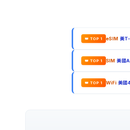
eSIM
美T
👑 TOP 1
SIM
美國A
👑 TOP 1
WiFi
美國4
👑 TOP 1