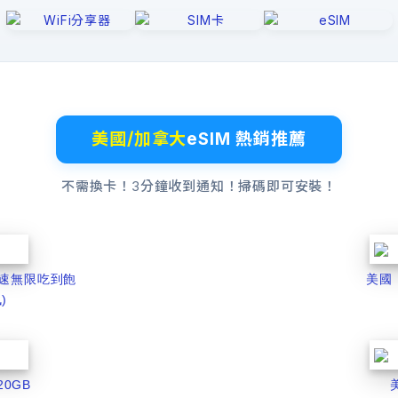
美國/加拿大
eSIM 熱銷推薦
不需換卡！3分鐘收到通知！掃碼即可安裝！
 飆速無限吃到飽
美國【
)
20GB