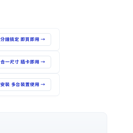
3分鐘搞定 即買即用 →
合一尺寸 插卡即用 →
安裝 多台裝置使用 →