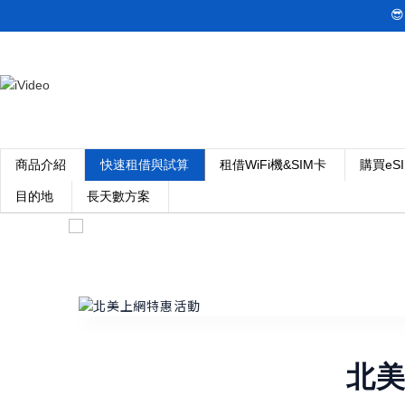

商品介紹
快速租借與試算
租借WiFi機&SIM卡
購買eS
目的地
長天數方案
北美+