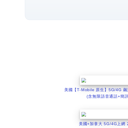
美國【T-Mobile 原生】5G/4G
(含無限語音通話+簡訊
美國+加拿大 5G/4G上網 