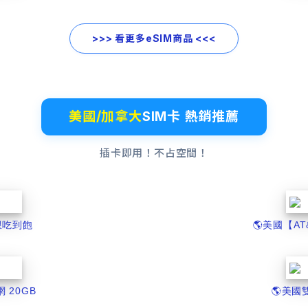
>>> 看更多eSIM商品 <<<
美國/加拿大
SIM卡 熱銷推薦
插卡即用！不占空間！
無限吃到飽
🌎️美國【A
網 20GB
🌎️美國