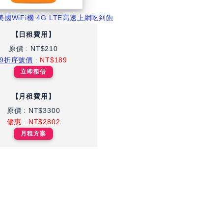
國WiFi機 4G LTE高速上網吃到飽
【日租費用】
原價 : NT$210
9折序號價
:
NT$189
立即租借
【月租費用】
原價 : NT$3300
優惠 : NT$2802
月租方案