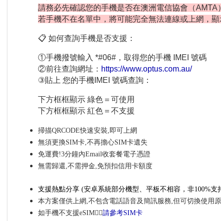
請務必先確認您的手機是否在澳洲電信協會（AMTA
若手機不在名單中，將可能完全無法連線或上網，顯
📋 如何查詢手機是否支援：
①手機撥號輸入 *#06#，取得您的手機 IMEI 號碼
②前往查詢網址：
https://www.optus.com.au/
③貼上 您的手機IMEI 號碼查詢：
下方框框顯示 綠色＝可使用
下方框框顯示 紅色＝不支援
掃描QRCODE快速安裝,即可上網
無須更換SIM卡,不再擔心SIM卡遺失
免運費!3分鐘內Email收套餐電子憑證
無需歸還,不需押金,免預扣信用卡額度
支援熱點分享
(安卓系統部分機型、平板不相容，非100%
支
本方案僅供上網,不包含電話語音及簡訊服務,但可切換使用
如手機不支援eSIM👉🏼
請參考SIM卡