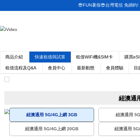
😎FUN暑假😎台灣電信 免綁約! 最低
商品介紹
快速租借與試算
租借WiFi機&SIM卡
購買eS
租借流程及Q&A
會員中心
最新動態
會員體驗
目
紐澳通用
紐澳通用 5G/4G上網 3GB
紐澳通用 5G
紐澳通用 5G/4G上網 20GB
紐澳通用 5G/