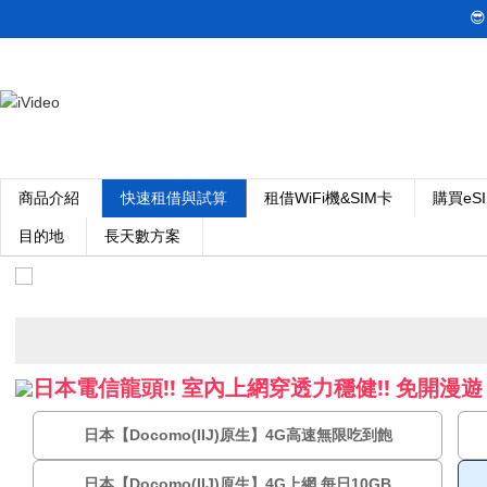

商品介紹
快速租借與試算
租借WiFi機&SIM卡
購買eS
目的地
長天數方案
日本電信龍頭!! 室內上網穿透力穩健!! 免開漫遊 支
日本【Docomo(IIJ)原生】4G高速無限吃到飽
日本【Docomo(IIJ)原生】4G上網 每日10GB