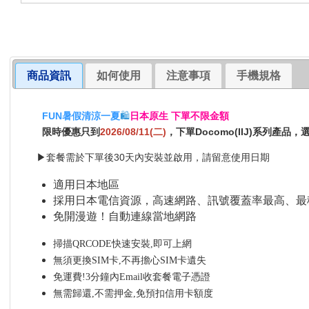
商品資訊
如何使用
注意事項
手機規格
FUN暑假清涼一夏
🛍️
日本原生 下單不限金額
限時優惠只到
2026/08/11(二)
，下單Docomo(IIJ)系列產品
▶套餐需於下單後30天內安裝並啟用，請留意使用日期
適用日本地區
採用日本電信資源，高速網路、訊號覆蓋率最高、最
免開漫遊！自動連線當地網路
掃描QRCODE快速安裝,即可上網
無須更換SIM卡,不再擔心SIM卡遺失
免運費!3分鐘內Email收套餐電子憑證
無需歸還,不需押金,免預扣信用卡額度