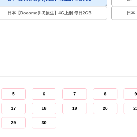
日本【Docomo(IIJ)原生】4G上網 每日2GB
日本【
5
6
7
8
9
17
18
19
20
2
29
30