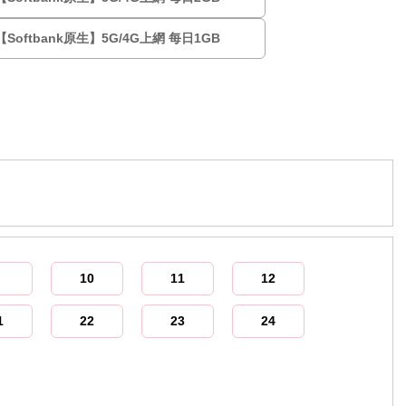
Softbank原生】5G/4G上網 每日1GB
10
11
12
1
22
23
24