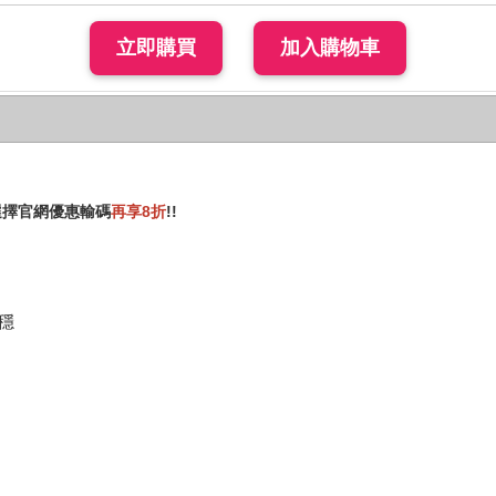
，選擇官網優惠輸碼
再享8折
!!
穩