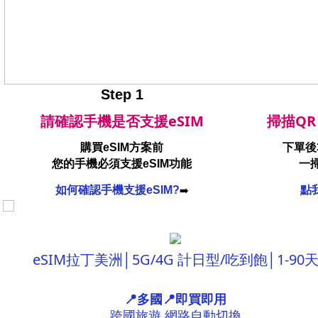
Step 1
請確認手機是否支援eSIM
掃描QR 
購買eSIM方案前
下單後
您的手機必須支援eSIM功能
一掃
如何確認手機支援eSIM?
點我
➡️
eSIM拉丁美洲│5G/4G 計日型/吃到飽│1-90
📍多國📍即買即用
跨國旅遊 網路自動切換