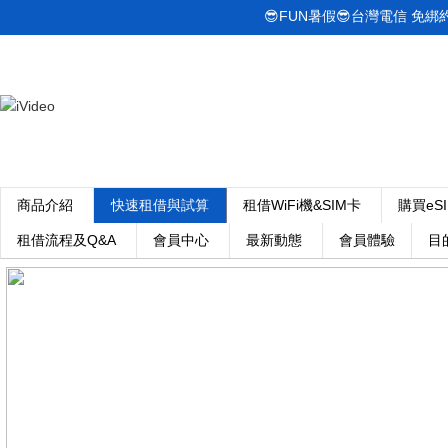
😎FUN暑假😎台灣電信 免綁約! 
商品介紹
快速租借與試算
租借WiFi機&SIM卡
購買eS
租借流程及Q&A
會員中心
最新動態
會員體驗
目