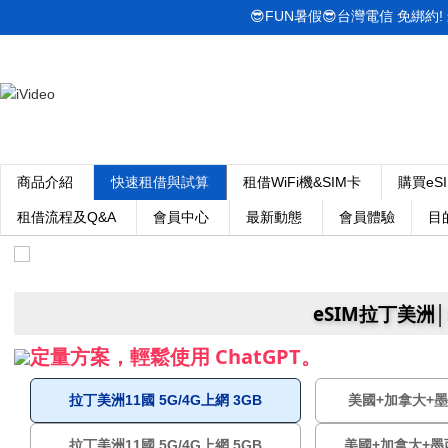
😎FUN暑假😎台灣電信 免綁約! 最低
商品介紹
快速租借與試算
租借WiFi機&SIM卡
購買eS
租借流程及Q&A
會員中心
最新動態
會員體驗
目
eSIM拉丁美洲│
定量方案，輕鬆使用 ChatGPT。
拉丁美洲11國 5G/4G上網 3GB
美國+加拿大+墨西
拉丁美洲11國 5G/4G上網 5GB
美國+加拿大+墨西哥