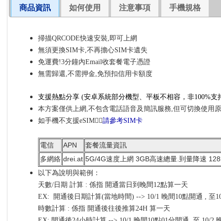
商品資訊
如何使用
注意事項
手機規格
掃描QRCODE快速安裝,即可上網
無須更換SIM卡,不再擔心SIM卡遺失
免運費!3分鐘內Email收套餐電子憑證
無需歸還,不需押金,免預扣信用卡額度
支援熱點分享
(安卓系統部分機型、平板不相容，非100%
支
本方案僅供上網,不包含電話語音及簡訊服務,但可切換使用
如手機不支援eSIM👉🏼
請參考SIM卡
電信
APN
套餐流量資訊
多網絡
drei.at
5G/4G速度上網 3GB高速總量.到量降速 128k
以下為說明與範例：
天數/日期 計算 : 係指 開通當日到晚間12點算一天
EX: 開通後日期計算(當地時間) --> 10/1 晚間10點開通 , 至
時數計算 : 係指 開通後往後推算24H 算一天
EX: 開通後24小時計算 --> 10/1 晚間10點01分開通 ,至 10/2