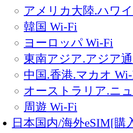
アメリカ大陸.ハワイ.
韓国 Wi-Fi
ヨーロッパ Wi-Fi
東南アジア.アジア通用
中国.香港.マカオ Wi-
オーストラリア.ニュー
周遊 Wi-Fi
日本国内/海外eSIM[購入