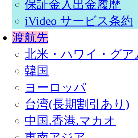
保証金入出金履歴
iVideo サービス条約
渡航先
北米・ハワイ・グア
韓国
ヨーロッパ
台湾(長期割引あり)
中国.香港.マカオ
東南アジア