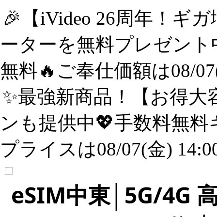
🎉【iVideo 26周年！
ーターを無料プレゼント中
無料🔥ご奉仕価額は08/07(
✨️最強新商品！【お得大容
ンも提供中💖手数料無料
プライスは08/07(金) 14:
eSIM中東│5G/4