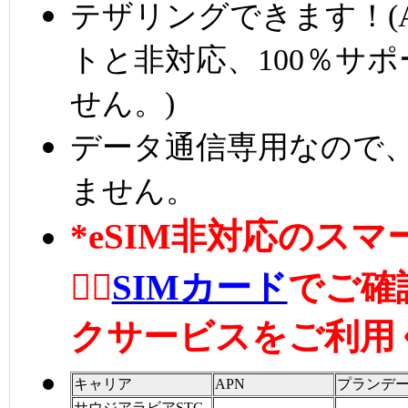
テザリングできます！(A
トと非対応、100％サ
せん。)
データ通信専用なので、
ません。
*eSIM非対応のス
👉🏼
SIMカード
でご確
クサービスをご利用
キャリア
APN
プランデ
サウジアラビアSTC