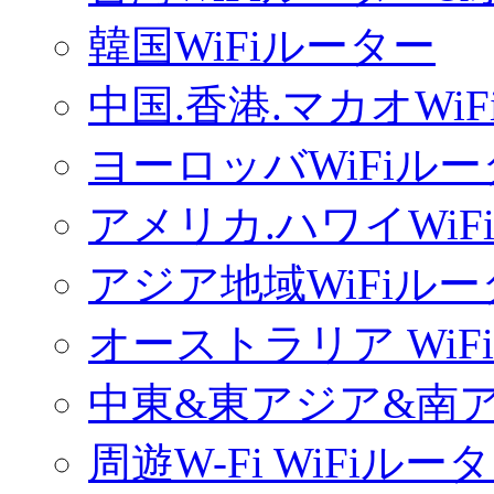
韓国WiFiルーター
中国.香港.マカオWi
ヨーロッバWiFiル
アメリカ.ハワイWiF
アジア地域WiFiル
オーストラリア WiF
中東&東アジア&南ア
周遊W-Fi WiFiルー