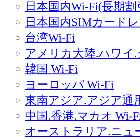
日本国内Wi-Fi(長期
日本国内SIMカードレ
台湾Wi-Fi
アメリカ大陸.ハワイ.グ
韓国 Wi-Fi
ヨーロッパ Wi-Fi
東南アジア.アジア通用W
中国.香港.マカオ Wi-F
オーストラリア.ニュー