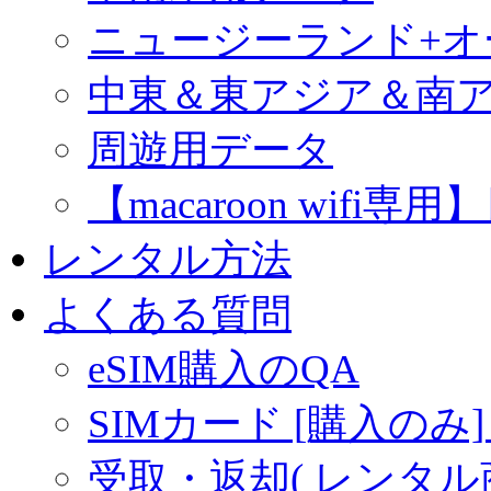
ニュージーランド+
中東＆東アジア＆南
周遊用データ
【macaroon wif
レンタル方法
よくある質問
eSIM購入のQA
SIMカード [購入のみ]
受取・返却( レンタル商