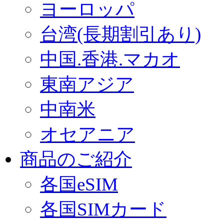
ヨーロッパ
台湾(長期割引あり)
中国.香港.マカオ
東南アジア
中南米
オセアニア
商品のご紹介
各国eSIM
各国SIMカード