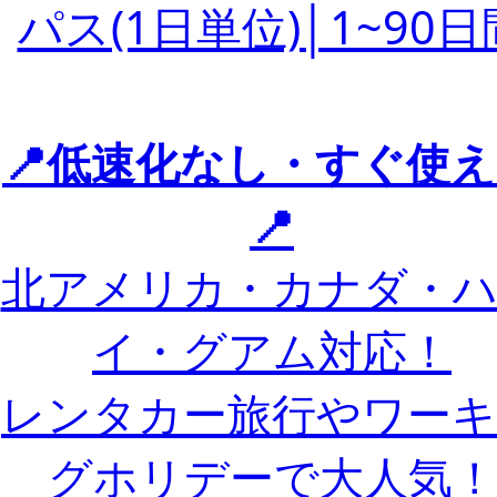
パス(1日単位)│1~90日
📍低速化なし・すぐ使
📍
北アメリカ・カナダ・
イ・グアム対応！
レンタカー旅行やワー
グホリデーで大人気！