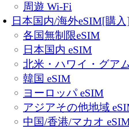
周遊 Wi-Fi
日本国内/海外eSIM[購入
各国無制限eSIM
日本国内 eSIM
北米・ハワイ・グアム 
韓国 eSIM
ヨーロッパ eSIM
アジアその他地域 eSI
中国/香港/マカオ eSI