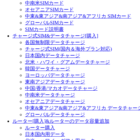
中南米SIMカード
オセアニアSIMカード
中東&東アジア&南アジア&アフリカ SIMカード
グローバルSIMカード
SIMカード説明書
チャージ式SIM&データチャージ[購入]
各国無制限データチャージ
チャージ式SIM(国內＆海外プラン対応)
日本国内データチャージ
北米・ハワイ・グアムデータチャージ
韓国データチャージ
ヨーロッパデータチャージ
東南アジアデータチャージ
中国/香港/マカオデータチャージ
中南米データチャージ
オセアニアデータチャージ
中東&東アジア&南アジア&アフリカ データチャー
グローバルデータチャージ
ルーター[購入]&ルーターのデータ容量追加
ルーター購入
日本国内用データ