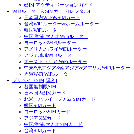
eSIM アクティベーションガイド
WiFiルーター＆SIMカード[レンタル]
日本国内Wi-Fi&SIMカード
台湾WiFiルーター&ホームルーター
韓国WiFiルーター
中国.香港.マカオWiFiルーター
ヨーロッバWiFiルーター
アメリカ.ハワイWiFiルーター
アジア地域WiFiルーター
オーストラリア WiFiルーター
中東&東アジア&南アジア&アフリカWiFiルーター
周遊W-Fi WiFiルーター
プリペイドSIM[購入]
各国無制限SIM
日本国内SIMカード
北米・ハワイ・グアム SIMカード
韓国SIMカード
ヨーロッパSIMカード
アジアSIMカード
中国/香港/マカオSIMカード
台湾SIMカード