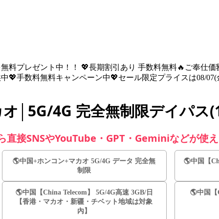
を無料プレゼント中！！ 💖長期割引あり 手数料無料🔥ご奉仕価額は08
💖手数料無料キャンペーン中💖セール限定プライスは08/07(金) 
カオ│5G/4G 完全無制限デイパス(1
接SNSやYouTube・GPT・Geminiなどが使
🌎️中国+ホンコン+マカオ 5G/4G データ 完全無
🌎️中国【C
制限
🌎️中国【China Telecom】 5G/4G高速 3GB/日
🌎️中国【C
【香港・マカオ・新疆・チベット地域は対象
內】