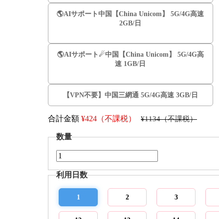
🌎️AIサポート中国【China Unicom】 5G/4G高速
2GB/日
🌎️AIサポート☄中国【China Unicom】 5G/4G高
速 1GB/日
【VPN不要】中国三網通 5G/4G高速 3GB/日
合計金額
¥
424（不課税）
¥1134（不課税）
数量
利用日数
1
2
3