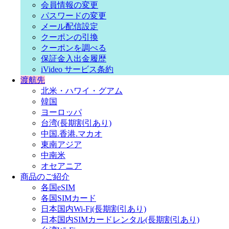
会員情報の変更
パスワードの変更
メール配信設定
クーポンの引換
クーポンを調べる
保証金入出金履歴
iVideo サービス条約
渡航先
北米・ハワイ・グアム
韓国
ヨーロッパ
台湾(長期割引あり)
中国.香港.マカオ
東南アジア
中南米
オセアニア
商品のご紹介
各国eSIM
各国SIMカード
日本国内Wi-Fi(長期割引あり)
日本国内SIMカードレンタル(長期割引あり)