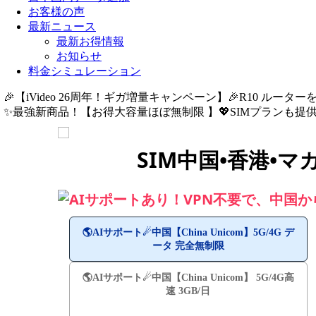
お客様の声
最新ニュース
最新お得情報
お知らせ
料金シミュレーション
🎉【iVideo 26周年！ギガ増量キャンペーン】🎉R10 ルーター
✨️最強新商品！【お得大容量ほぼ無制限 】💖SIMプランも提供中
SIM中国•香港•マ
AIサポートあり！VPN不要で、中国から直
🌎️AIサポート☄中国【China Unicom】5G/4G デ
ータ 完全無制限
🌎️AIサポート☄中国【China Unicom】 5G/4G高
速 3GB/日