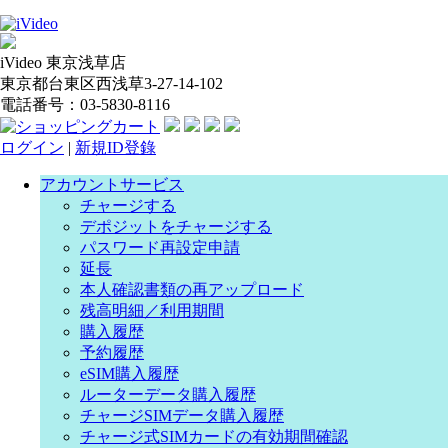
iVideo 東京浅草店
東京都台東区西浅草3-27-14-102
電話番号：03-5830-8116
ログイン
|
新規ID登錄
アカウントサービス
チャージする
デポジットをチャージする
パスワード再設定申請
延長
本人確認書類の再アップロード
残高明細／利用期間
購入履歴
予約履歴
eSIM購入履歴
ルーターデータ購入履歴
チャージSIMデータ購入履歴
チャージ式SIMカードの有効期間確認