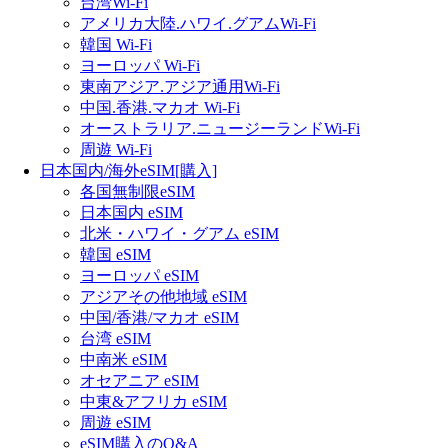
台湾Wi-Fi
アメリカ大陸.ハワイ.グアムWi-Fi
韓国 Wi-Fi
ヨーロッパ Wi-Fi
東南アジア.アジア通用Wi-Fi
中国.香港.マカオ Wi-Fi
オーストラリア.ニュージーランドWi-Fi
周遊 Wi-Fi
日本国内/海外eSIM[購入]
各国無制限eSIM
日本国内 eSIM
北米・ハワイ・グアム eSIM
韓国 eSIM
ヨーロッパ eSIM
アジアその他地域 eSIM
中国/香港/マカオ eSIM
台湾 eSIM
中南米 eSIM
オセアニア eSIM
中東&アフリカ eSIM
周遊 eSIM
eSIM購入のQ&A