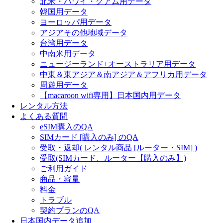
北米・ハワイ・グアム用データ
韓国用データ
ヨーロッパ用データ
アジアその他地域データ
台湾用データ
中南米用データ
ニュージーランド+オーストラリア用データ
中東＆東アジア＆南アジア＆アフリカ用データ
周遊用データ
【macaroon wifi専用】日本国内用データ
レンタル方法
よくある質問
eSIM購入のQA
SIMカード [購入のみ] のQA
受取・返却( レンタル商品 [ルーター・SIM] )
受取(SIMカード、ルーター【購入のみ】)
ご利用ガイド
商品・容量
料金
トラブル
契約プランのQA
日本国内データ追加