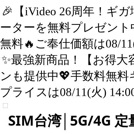
🎉【iVideo 26周年！
ーターを無料プレゼント中
無料🔥ご奉仕価額は08/11(
✨️最強新商品！【お得大容
ンも提供中💖手数料無料
プライスは08/11(火) 14:
SIM台湾│5G/4G