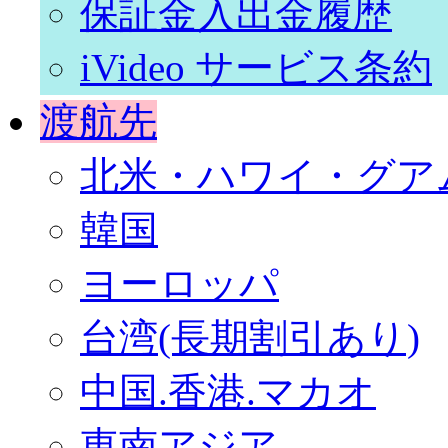
保証金入出金履歴
iVideo サービス条約
渡航先
北米・ハワイ・グア
韓国
ヨーロッパ
台湾(長期割引あり)
中国.香港.マカオ
東南アジア