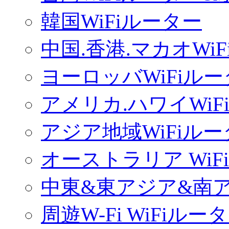
韓国WiFiルーター
中国.香港.マカオWi
ヨーロッバWiFiル
アメリカ.ハワイWiF
アジア地域WiFiル
オーストラリア WiF
中東&東アジア&南ア
周遊W-Fi WiFiルー