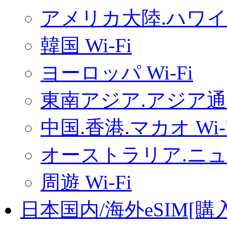
アメリカ大陸.ハワイ.
韓国 Wi-Fi
ヨーロッパ Wi-Fi
東南アジア.アジア通用
中国.香港.マカオ Wi-
オーストラリア.ニュー
周遊 Wi-Fi
日本国内/海外eSIM[購入