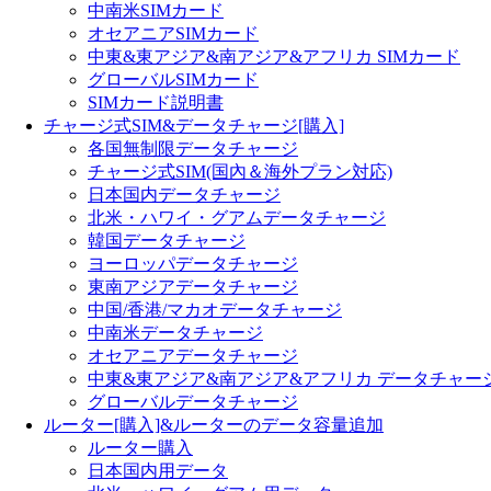
中南米SIMカード
オセアニアSIMカード
中東&東アジア&南アジア&アフリカ SIMカード
グローバルSIMカード
SIMカード説明書
チャージ式SIM&データチャージ[購入]
各国無制限データチャージ
チャージ式SIM(国內＆海外プラン対応)
日本国内データチャージ
北米・ハワイ・グアムデータチャージ
韓国データチャージ
ヨーロッパデータチャージ
東南アジアデータチャージ
中国/香港/マカオデータチャージ
中南米データチャージ
オセアニアデータチャージ
中東&東アジア&南アジア&アフリカ データチャー
グローバルデータチャージ
ルーター[購入]&ルーターのデータ容量追加
ルーター購入
日本国内用データ