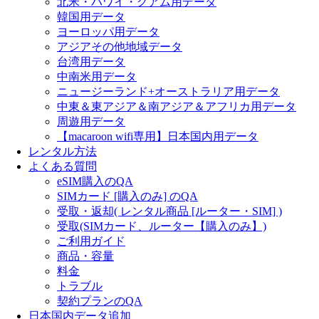
北米・ハワイ・グアム用データ
韓国用データ
ヨーロッパ用データ
アジアその他地域データ
台湾用データ
中南米用データ
ニュージーランド+オーストラリア用データ
中東＆東アジア＆南アジア＆アフリカ用データ
周遊用データ
【macaroon wifi専用】日本国内用データ
レンタル方法
よくある質問
eSIM購入のQA
SIMカード [購入のみ] のQA
受取・返却( レンタル商品 [ルーター・SIM] )
受取(SIMカード、ルーター【購入のみ】)
ご利用ガイド
商品・容量
料金
トラブル
契約プランのQA
日本国内データ追加