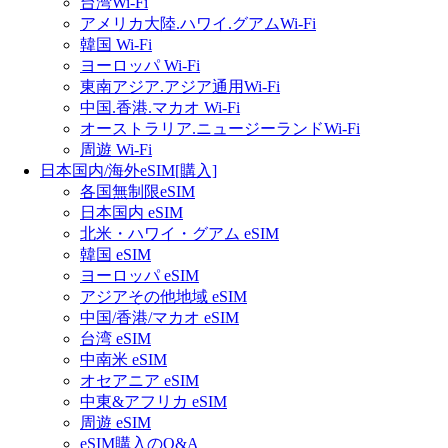
台湾Wi-Fi
アメリカ大陸.ハワイ.グアムWi-Fi
韓国 Wi-Fi
ヨーロッパ Wi-Fi
東南アジア.アジア通用Wi-Fi
中国.香港.マカオ Wi-Fi
オーストラリア.ニュージーランドWi-Fi
周遊 Wi-Fi
日本国内/海外eSIM[購入]
各国無制限eSIM
日本国内 eSIM
北米・ハワイ・グアム eSIM
韓国 eSIM
ヨーロッパ eSIM
アジアその他地域 eSIM
中国/香港/マカオ eSIM
台湾 eSIM
中南米 eSIM
オセアニア eSIM
中東&アフリカ eSIM
周遊 eSIM
eSIM購入のQ&A