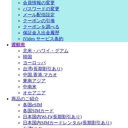
会員情報の変更
パスワードの変更
メール配信設定
クーポンの引換
クーポンを調べる
保証金入出金履歴
iVideo サービス条約
渡航先
北米・ハワイ・グアム
韓国
ヨーロッパ
台湾(長期割引あり)
中国.香港.マカオ
東南アジア
中南米
オセアニア
商品のご紹介
各国eSIM
各国SIMカード
日本国内Wi-Fi(長期割引あり)
日本国内SIMカードレンタル(長期割引あり)