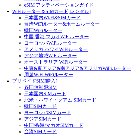
eSIM アクティベーションガイド
WiFiルーター＆SIMカード[レンタル]
日本国内Wi-Fi&SIMカード
台湾WiFiルーター&ホームルーター
韓国WiFiルーター
中国.香港.マカオWiFiルーター
ヨーロッバWiFiルーター
アメリカ.ハワイWiFiルーター
アジア地域WiFiルーター
オーストラリア WiFiルーター
中東&東アジア&南アジア&アフリカWiFiルーター
周遊W-Fi WiFiルーター
プリペイドSIM[購入]
各国無制限SIM
日本国内SIMカード
北米・ハワイ・グアム SIMカード
韓国SIMカード
ヨーロッパSIMカード
アジアSIMカード
中国/香港/マカオSIMカード
台湾SIMカード