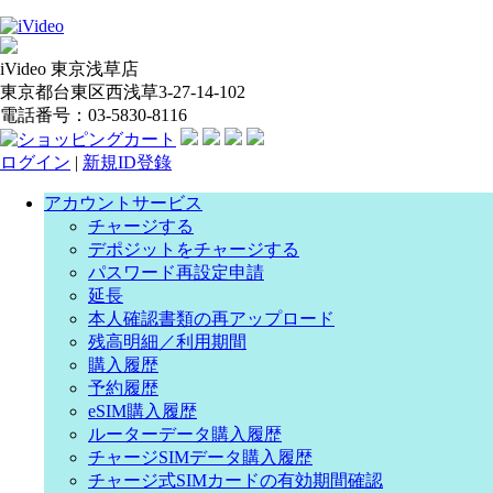
iVideo 東京浅草店
東京都台東区西浅草3-27-14-102
電話番号：03-5830-8116
ログイン
|
新規ID登錄
アカウントサービス
チャージする
デポジットをチャージする
パスワード再設定申請
延長
本人確認書類の再アップロード
残高明細／利用期間
購入履歴
予約履歴
eSIM購入履歴
ルーターデータ購入履歴
チャージSIMデータ購入履歴
チャージ式SIMカードの有効期間確認