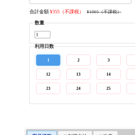
合計金額
¥
355（不課税）
¥1065（不課税）
数量
利用日数
1
2
3
12
13
14
23
24
25