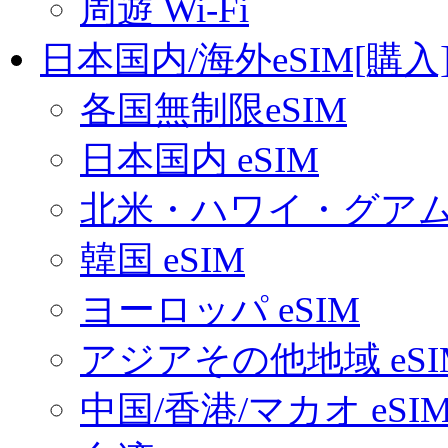
周遊 Wi-Fi
日本国内/海外eSIM[購入
各国無制限eSIM
日本国内 eSIM
北米・ハワイ・グアム 
韓国 eSIM
ヨーロッパ eSIM
アジアその他地域 eSI
中国/香港/マカオ eSI