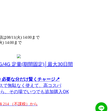
/11(火) 14:00まで
詳細​はこちら
14:00まで
詳細​はこちら
5G/4G 定量(期間固定)│最大30日間
◎ 必要な分だけ賢くチャージ📍
スで無駄なく使えて、高コスパ
ら、その場でいつでも追加購入OK
¥ 214 （不課税）から