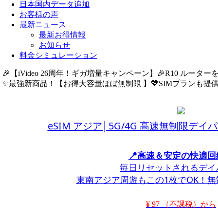
日本国内データ追加
お客様の声
最新ニュース
最新お得情報
お知らせ
料金シミュレーション
🎉【iVideo 26周年！ギガ増量キャンペーン】🎉R10 ルーター
✨️最強新商品！【お得大容量ほぼ無制限 】💖SIMプランも提供中
eSIM アジア│5G/4G 高速無制限デイパ
📍高速＆安定の快適回
毎日リセットされるデイ
東南アジア周遊もこの1枚でOK！
¥ 97 （不課税）から