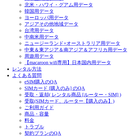
北米・ハワイ・グアム用データ
韓国用データ
ヨーロッパ用データ
アジアその他地域データ
台湾用データ
中南米用データ
ニュージーランド+オーストラリア用データ
中東＆東アジア＆南アジア＆アフリカ用データ
周遊用データ
【macaroon wifi専用】日本国内用データ
レンタル方法
よくある質問
eSIM購入のQA
SIMカード [購入のみ] のQA
受取・返却( レンタル商品 [ルーター・SIM] )
受取(SIMカード、ルーター【購入のみ】)
ご利用ガイド
商品・容量
料金
トラブル
契約プランのQA