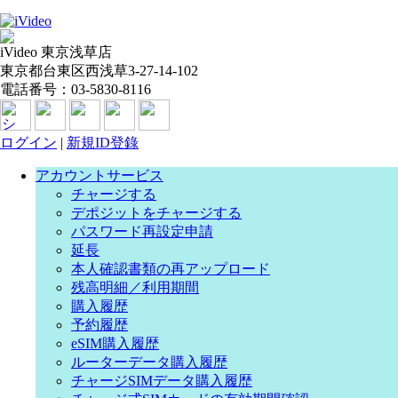
iVideo 東京浅草店
東京都台東区西浅草3-27-14-102
電話番号：03-5830-8116
ログイン
|
新規ID登錄
アカウントサービス
チャージする
デポジットをチャージする
パスワード再設定申請
延長
本人確認書類の再アップロード
残高明細／利用期間
購入履歴
予約履歴
eSIM購入履歴
ルーターデータ購入履歴
チャージSIMデータ購入履歴