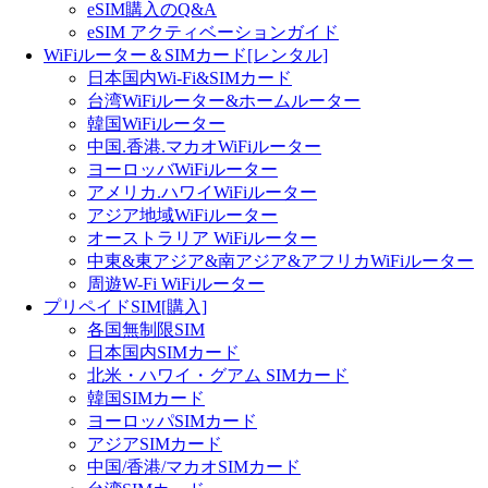
eSIM購入のQ&A
eSIM アクティベーションガイド
WiFiルーター＆SIMカード[レンタル]
日本国内Wi-Fi&SIMカード
台湾WiFiルーター&ホームルーター
韓国WiFiルーター
中国.香港.マカオWiFiルーター
ヨーロッバWiFiルーター
アメリカ.ハワイWiFiルーター
アジア地域WiFiルーター
オーストラリア WiFiルーター
中東&東アジア&南アジア&アフリカWiFiルーター
周遊W-Fi WiFiルーター
プリペイドSIM[購入]
各国無制限SIM
日本国内SIMカード
北米・ハワイ・グアム SIMカード
韓国SIMカード
ヨーロッパSIMカード
アジアSIMカード
中国/香港/マカオSIMカード