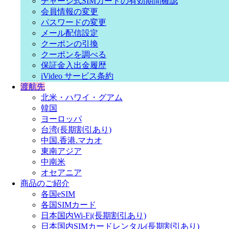
チャージ式SIMカードの有効期間確認
会員情報の変更
パスワードの変更
メール配信設定
クーポンの引換
クーポンを調べる
保証金入出金履歴
iVideo サービス条約
渡航先
北米・ハワイ・グアム
韓国
ヨーロッパ
台湾(長期割引あり)
中国.香港.マカオ
東南アジア
中南米
オセアニア
商品のご紹介
各国eSIM
各国SIMカード
日本国内Wi-Fi(長期割引あり)
日本国内SIMカードレンタル(長期割引あり)