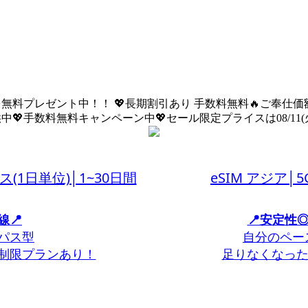
を無料プレゼント中！！ 💖長期割引あり 手数料無料🔥ご奉仕価額は08
💖手数料無料キャンペーン中💖セール限定プライスは08/11(火) 
ス(1日単位)│1~30日間
eSIM アジア│
線📍
📍安定性
パス型
自分のペー
無制限プランあり！
足りなくなった