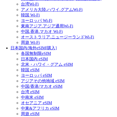
台湾Wi-Fi
アメリカ大陸.ハワイ.グアムWi-Fi
韓国 Wi-Fi
ヨーロッパ Wi-Fi
東南アジア.アジア通用Wi-Fi
中国.香港.マカオ Wi-Fi
オーストラリア.ニュージーランドWi-Fi
周遊 Wi-Fi
日本国内/海外eSIM[購入]
各国無制限eSIM
日本国内 eSIM
北米・ハワイ・グアム eSIM
韓国 eSIM
ヨーロッパ eSIM
アジアその他地域 eSIM
中国/香港/マカオ eSIM
台湾 eSIM
中南米 eSIM
オセアニア eSIM
中東&アフリカ eSIM
周遊 eSIM