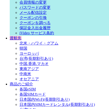
会員情報の変更
パスワードの変更
メール配信設定
クーポンの引換
クーポンを調べる
保証金入出金履歴
iVideo サービス条約
渡航先
北米・ハワイ・グアム
韓国
ヨーロッパ
台湾(長期割引あり)
中国.香港.マカオ
東南アジア
中南米
オセアニア
商品のご紹介
各国eSIM
各国SIMカード
日本国内Wi-Fi(長期割引あり)
日本国内SIMカードレンタル(長期割引あり)