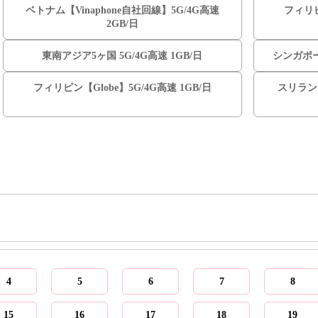
ベトナム【Vinaphone自社回線】5G/4G高速
フィリピ
2GB/日
東南アジア5ヶ国 5G/4G高速 1GB/日
シンガポー
フィリピン【Globe】5G/4G高速 1GB/日
スリランカ
4
5
6
7
8
15
16
17
18
19