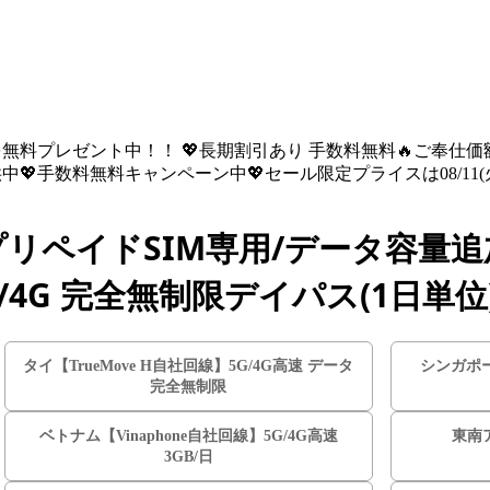
を無料プレゼント中！！ 💖長期割引あり 手数料無料🔥ご奉仕価額は08
💖手数料無料キャンペーン中💖セール限定プライスは08/11(火) 
リペイドSIM専用/データ容量
/4G 完全無制限デイパス(1日単位)
タイ【TrueMove H自社回線】5G/4G高速 データ
シンガポー
完全無制限
ベトナム【Vinaphone自社回線】5G/4G高速
東南ア
3GB/日