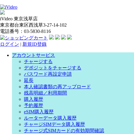
iVideo 東京浅草店
東京都台東区西浅草3-27-14-102
電話番号：03-5830-8116
ログイン
|
新規ID登錄
アカウントサービス
チャージする
デポジットをチャージする
パスワード再設定申請
延長
本人確認書類の再アップロード
残高明細／利用期間
購入履歴
予約履歴
eSIM購入履歴
ルーターデータ購入履歴
チャージSIMデータ購入履歴
チャージ式SIMカードの有効期間確認