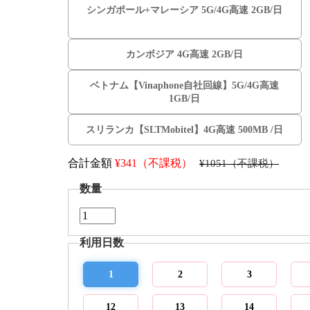
シンガポール+マレーシア 5G/4G高速 2GB/日
カンボジア 4G高速 2GB/日
ベトナム【Vinaphone自社回線】5G/4G高速
1GB/日
スリランカ【SLTMobitel】4G高速 500MB /日
合計金額
¥
341（不課税）
¥1051（不課税）
数量
利用日数
1
2
3
12
13
14