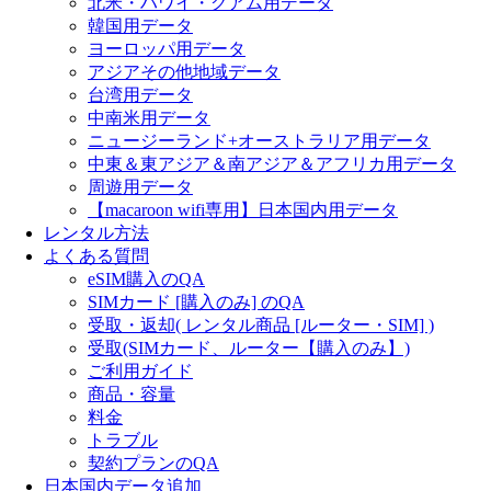
北米・ハワイ・グアム用データ
韓国用データ
ヨーロッパ用データ
アジアその他地域データ
台湾用データ
中南米用データ
ニュージーランド+オーストラリア用データ
中東＆東アジア＆南アジア＆アフリカ用データ
周遊用データ
【macaroon wifi専用】日本国内用データ
レンタル方法
よくある質問
eSIM購入のQA
SIMカード [購入のみ] のQA
受取・返却( レンタル商品 [ルーター・SIM] )
受取(SIMカード、ルーター【購入のみ】)
ご利用ガイド
商品・容量
料金
トラブル
契約プランのQA
日本国内データ追加