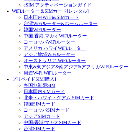
eSIM アクティベーションガイド
WiFiルーター＆SIMカード[レンタル]
日本国内Wi-Fi&SIMカード
台湾WiFiルーター&ホームルーター
韓国WiFiルーター
中国.香港.マカオWiFiルーター
ヨーロッバWiFiルーター
アメリカ.ハワイWiFiルーター
アジア地域WiFiルーター
オーストラリア WiFiルーター
中東&東アジア&南アジア&アフリカWiFiルーター
周遊W-Fi WiFiルーター
プリペイドSIM[購入]
各国無制限SIM
日本国内SIMカード
北米・ハワイ・グアム SIMカード
韓国SIMカード
ヨーロッパSIMカード
アジアSIMカード
中国/香港/マカオSIMカード
台湾SIMカード