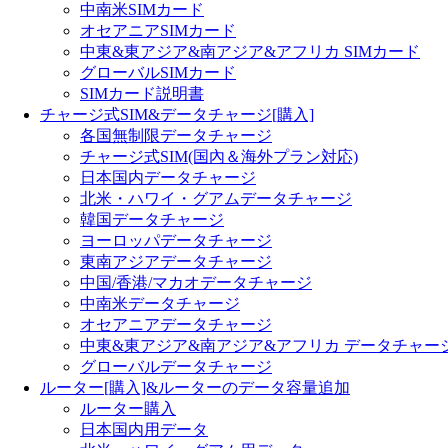
中南米SIMカード
オセアニアSIMカード
中東&東アジア&南アジア&アフリカ SIMカード
グローバルSIMカード
SIMカード説明書
チャージ式SIM&データチャージ[購入]
各国無制限データチャージ
チャージ式SIM(国內＆海外プラン対応)
日本国内データチャージ
北米・ハワイ・グアムデータチャージ
韓国データチャージ
ヨーロッパデータチャージ
東南アジアデータチャージ
中国/香港/マカオデータチャージ
中南米データチャージ
オセアニアデータチャージ
中東&東アジア&南アジア&アフリカ データチャー
グローバルデータチャージ
ルーター[購入]&ルーターのデータ容量追加
ルーター購入
日本国内用データ