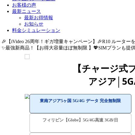
お客様の声
最新ニュース
最新お得情報
お知らせ
料金シミュレーション
🎉【iVideo 26周年！ギガ増量キャンペーン】🎉R10 ルーター
✨️最強新商品！【お得大容量ほぼ無制限 】💖SIMプランも提供中
【チャージ式プ
アジア│5G
東南アジア5ヶ国 5G/4G データ 完全無制限
フィリピン【Globe】5G/4G高速 3GB/日