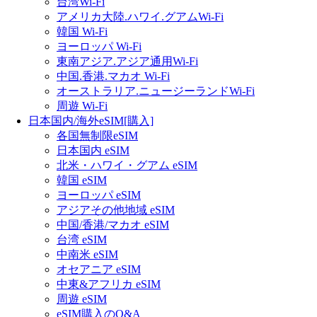
台湾Wi-Fi
アメリカ大陸.ハワイ.グアムWi-Fi
韓国 Wi-Fi
ヨーロッパ Wi-Fi
東南アジア.アジア通用Wi-Fi
中国.香港.マカオ Wi-Fi
オーストラリア.ニュージーランドWi-Fi
周遊 Wi-Fi
日本国内/海外eSIM[購入]
各国無制限eSIM
日本国内 eSIM
北米・ハワイ・グアム eSIM
韓国 eSIM
ヨーロッパ eSIM
アジアその他地域 eSIM
中国/香港/マカオ eSIM
台湾 eSIM
中南米 eSIM
オセアニア eSIM
中東&アフリカ eSIM
周遊 eSIM
eSIM購入のQ&A