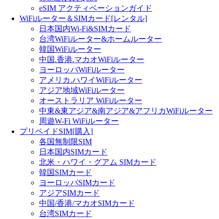
eSIM アクティベーションガイド
WiFiルーター＆SIMカード[レンタル]
日本国内Wi-Fi&SIMカード
台湾WiFiルーター&ホームルーター
韓国WiFiルーター
中国.香港.マカオWiFiルーター
ヨーロッバWiFiルーター
アメリカ.ハワイWiFiルーター
アジア地域WiFiルーター
オーストラリア WiFiルーター
中東&東アジア&南アジア&アフリカWiFiルーター
周遊W-Fi WiFiルーター
プリペイドSIM[購入]
各国無制限SIM
日本国内SIMカード
北米・ハワイ・グアム SIMカード
韓国SIMカード
ヨーロッパSIMカード
アジアSIMカード
中国/香港/マカオSIMカード
台湾SIMカード