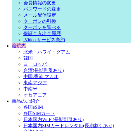
会員情報の変更
パスワードの変更
メール配信設定
クーポンの引換
クーポンを調べる
保証金入出金履歴
iVideo サービス条約
渡航先
北米・ハワイ・グアム
韓国
ヨーロッパ
台湾(長期割引あり)
中国.香港.マカオ
東南アジア
中南米
オセアニア
商品のご紹介
各国eSIM
各国SIMカード
日本国内Wi-Fi(長期割引あり)
日本国内SIMカードレンタル(長期割引あり)