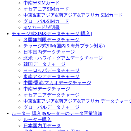
中南米SIMカード
オセアニアSIMカード
中東&東アジア&南アジア&アフリカ SIMカード
グローバルSIMカード
SIMカード説明書
チャージ式SIM&データチャージ[購入]
各国無制限データチャージ
チャージ式SIM(国內＆海外プラン対応)
日本国内データチャージ
北米・ハワイ・グアムデータチャージ
韓国データチャージ
ヨーロッパデータチャージ
東南アジアデータチャージ
中国/香港/マカオデータチャージ
中南米データチャージ
オセアニアデータチャージ
中東&東アジア&南アジア&アフリカ データチャー
グローバルデータチャージ
ルーター[購入]&ルーターのデータ容量追加
ルーター購入
日本国内用データ