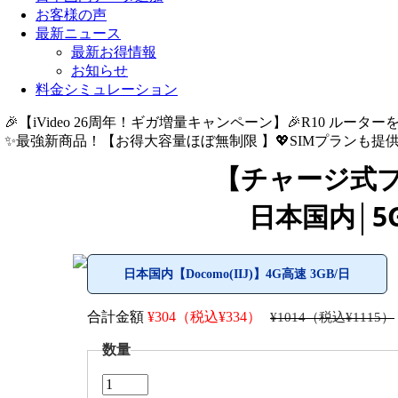
お客様の声
最新ニュース
最新お得情報
お知らせ
料金シミュレーション
🎉【iVideo 26周年！ギガ増量キャンペーン】🎉R10 ルーター
✨️最強新商品！【お得大容量ほぼ無制限 】💖SIMプランも提供中
【チャージ式プ
日本国内│5G
日本国内【Docomo(IIJ)】4G高速 3GB/日
合計金額
¥
304（税込¥334）
¥1014（税込¥1115）
数量