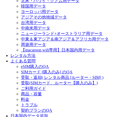
北米・ハワイ・グアム用データ
韓国用データ
ヨーロッパ用データ
アジアその他地域データ
台湾用データ
中南米用データ
ニュージーランド+オーストラリア用データ
中東＆東アジア＆南アジア＆アフリカ用データ
周遊用データ
【macaroon wifi専用】日本国内用データ
レンタル方法
よくある質問
eSIM購入のQA
SIMカード [購入のみ] のQA
受取・返却( レンタル商品 [ルーター・SIM] )
受取(SIMカード、ルーター【購入のみ】)
ご利用ガイド
商品・容量
料金
トラブル
契約プランのQA
日本国内データ追加