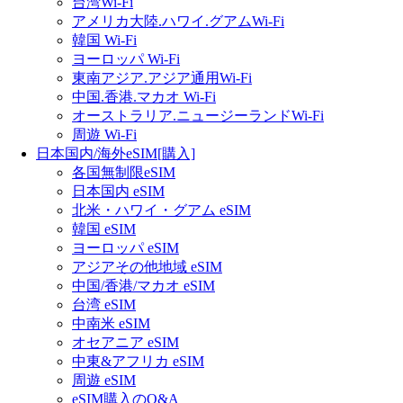
台湾Wi-Fi
アメリカ大陸.ハワイ.グアムWi-Fi
韓国 Wi-Fi
ヨーロッパ Wi-Fi
東南アジア.アジア通用Wi-Fi
中国.香港.マカオ Wi-Fi
オーストラリア.ニュージーランドWi-Fi
周遊 Wi-Fi
日本国内/海外eSIM[購入]
各国無制限eSIM
日本国内 eSIM
北米・ハワイ・グアム eSIM
韓国 eSIM
ヨーロッパ eSIM
アジアその他地域 eSIM
中国/香港/マカオ eSIM
台湾 eSIM
中南米 eSIM
オセアニア eSIM
中東&アフリカ eSIM
周遊 eSIM
eSIM購入のQ&A