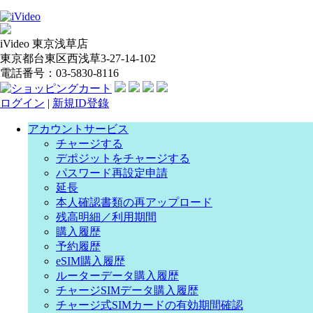
iVideo 東京浅草店
東京都台東区西浅草3-27-14-102
電話番号：03-5830-8116
ログイン
|
新規ID登錄
アカウントサービス
チャージする
デポジットをチャージする
パスワード再設定申請
延長
本人確認書類の再アップロード
残高明細／利用期間
購入履歴
予約履歴
eSIM購入履歴
ルーターデータ購入履歴
チャージSIMデータ購入履歴
チャージ式SIMカードの有効期間確認