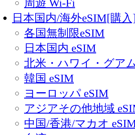
周遊 Wi-Fi
日本国内/海外eSIM[購入
各国無制限eSIM
日本国内 eSIM
北米・ハワイ・グアム 
韓国 eSIM
ヨーロッパ eSIM
アジアその他地域 eSI
中国/香港/マカオ eSI