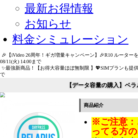
最新お得情報
お知らせ
料金シミュレーション
🎉【iVideo 26周年！ギガ増量キャンペーン】🎉R10 ル
08/11(火) 14:00まで
詳細​はこちら
✨️最強新商品！【お得大容量ほぼ無制限 】💖SIMプランも提供中
で
詳細​はこちら
【データ容量の購入】ベラルー
商品紹介
※ご注意：
ってる方の