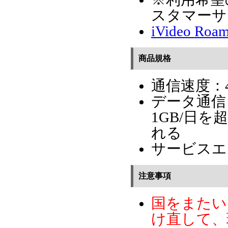
スタマー​
iVideo 
商品規格
通信速度：4
データ通信：
1GB/日を
れる
サービスエ
注意事項
国をまたい
け直して、