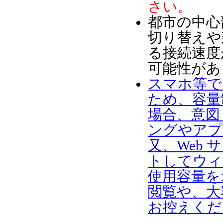
さい。
都市の中心
切り替えや
る接続速度
可能性があ
スマホ等で
ため、容量
場合、意図
ングやアプ
又、Web
トしてウィ
使用容量を
閲覧や、大
お控えくだ