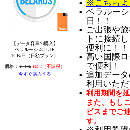
※こちらより
ベラルーシ
日
！！
ご出張や旅
トに接続し
【データ容量の購入】
便利に！！
ベラルーシ 4G LTE
高い国際ロ
1GB/日（日額プラン）
で便利！
価格：
¥1186
¥652（不課税）
追加データ
今すぐ購入する
利用いただ
利用期間を
また、もし
ビスまでご
す。
※利用希望