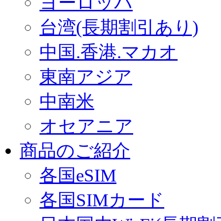
ヨーロッパ
台湾(長期割引あり)
中国.香港.マカオ
東南アジア
中南米
オセアニア
商品のご紹介
各国eSIM
各国SIMカード