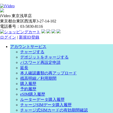
iVideo 東京浅草店
東京都台東区西浅草3-27-14-102
電話番号：03-5830-8116
ログイン
|
新規ID登錄
アカウントサービス
チャージする
デポジットをチャージする
パスワード再設定申請
延長
本人確認書類の再アップロード
残高明細／利用期間
購入履歴
予約履歴
eSIM購入履歴
ルーターデータ購入履歴
チャージSIMデータ購入履歴
チャージ式SIMカードの有効期間確認