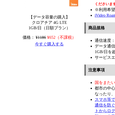
くださいま
※利用希望
iVideo 
【データ容量の購入】
クロアチア 4G LTE
1GB/日（日額プラン）
商品規格
価格：
¥1186
¥652（不課税）
通信速度：4
今すぐ購入する
データ通信
1GB/日
サービス
注意事項
国をまた
都市の中
なったり
スマホ等で
通信を防ぐ
トからロ