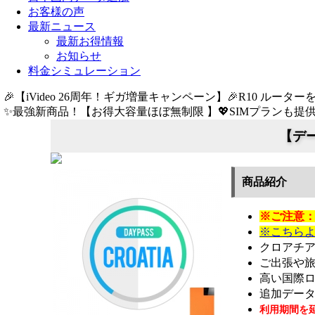
お客様の声
最新ニュース
最新お得情報
お知らせ
料金シミュレーション
🎉【iVideo 26周年！ギガ増量キャンペーン】🎉R10 ルーター
✨️最強新商品！【お得大容量ほぼ無制限 】💖SIMプランも提供中
【デー
商品紹介
※ご注意：
※こちらよ
クロアチ
ご出張や
高い国際
追加データ
利用期間を