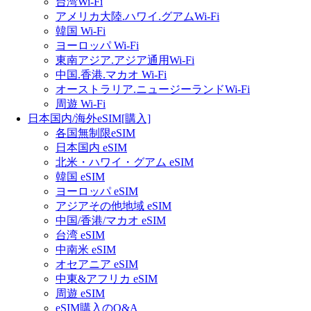
台湾Wi-Fi
アメリカ大陸.ハワイ.グアムWi-Fi
韓国 Wi-Fi
ヨーロッパ Wi-Fi
東南アジア.アジア通用Wi-Fi
中国.香港.マカオ Wi-Fi
オーストラリア.ニュージーランドWi-Fi
周遊 Wi-Fi
日本国内/海外eSIM[購入]
各国無制限eSIM
日本国内 eSIM
北米・ハワイ・グアム eSIM
韓国 eSIM
ヨーロッパ eSIM
アジアその他地域 eSIM
中国/香港/マカオ eSIM
台湾 eSIM
中南米 eSIM
オセアニア eSIM
中東&アフリカ eSIM
周遊 eSIM
eSIM購入のQ&A