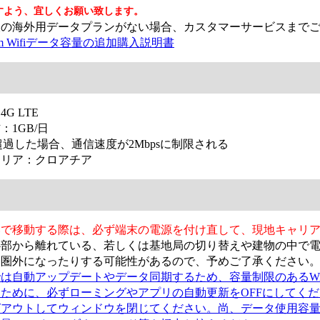
すよう、宜しくお願い致します。
の海外用データプランがない場合、カスタマー​サービスまで
Roam Wifiデータ容量の追加購入説明書
G LTE
：1GB/日
を超過した場合、通信速度が2Mbpsに制限される
エリア：
クロアチア
いで移動する際は、必ず端末の電源を付け直して、現地キャリ
心部から離れている、若しくは基地局の切り替えや建物の中で
、圏外になったりする可能性があるので、予めご了承ください
は自動アップデートやデータ同期するため、容量制限のあるWi
ために、必ずローミングやアプリの自動更新をOFFにしてくださ
グアウトしてウィンドウを閉じてください。尚、データ使用容