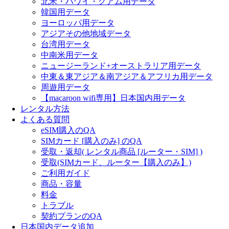
北米・ハワイ・グアム用データ
韓国用データ
ヨーロッパ用データ
アジアその他地域データ
台湾用データ
中南米用データ
ニュージーランド+オーストラリア用データ
中東＆東アジア＆南アジア＆アフリカ用データ
周遊用データ
【macaroon wifi専用】日本国内用データ
レンタル方法
よくある質問
eSIM購入のQA
SIMカード [購入のみ] のQA
受取・返却( レンタル商品 [ルーター・SIM] )
受取(SIMカード、ルーター【購入のみ】)
ご利用ガイド
商品・容量
料金
トラブル
契約プランのQA
日本国内データ追加