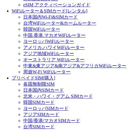
eSIM アクティベーションガイド
WiFiルーター＆SIMカード[レンタル]
日本国内Wi-Fi&SIMカード
台湾WiFiルーター&ホームルーター
韓国WiFiルーター
中国.香港.マカオWiFiルーター
ヨーロッバWiFiルーター
アメリカ.ハワイWiFiルーター
アジア地域WiFiルーター
オーストラリア WiFiルーター
中東&東アジア&南アジア&アフリカWiFiルーター
周遊W-Fi WiFiルーター
プリペイドSIM[購入]
各国無制限SIM
日本国内SIMカード
北米・ハワイ・グアム SIMカード
韓国SIMカード
ヨーロッパSIMカード
アジアSIMカード
中国/香港/マカオSIMカード
台湾SIMカード