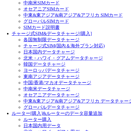
中南米SIMカード
オセアニアSIMカード
中東&東アジア&南アジア&アフリカ SIMカード
グローバルSIMカード
SIMカード説明書
チャージ式SIM&データチャージ[購入]
各国無制限データチャージ
チャージ式SIM(国內＆海外プラン対応)
日本国内データチャージ
北米・ハワイ・グアムデータチャージ
韓国データチャージ
ヨーロッパデータチャージ
東南アジアデータチャージ
中国/香港/マカオデータチャージ
中南米データチャージ
オセアニアデータチャージ
中東&東アジア&南アジア&アフリカ データチャー
グローバルデータチャージ
ルーター[購入]&ルーターのデータ容量追加
ルーター購入
日本国内用データ