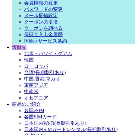
会員情報の変更
パスワードの変更
メール配信設定
クーポンの引換
クーポンを調べる
保証金入出金履歴
iVideo サービス条約
渡航先
北米・ハワイ・グアム
韓国
ヨーロッパ
台湾(長期割引あり)
中国.香港.マカオ
東南アジア
中南米
オセアニア
商品のご紹介
各国eSIM
各国SIMカード
日本国内Wi-Fi(長期割引あり)
日本国内SIMカードレンタル(長期割引あり)