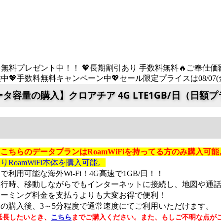
を無料プレゼント中！！ 💖長期割引あり 手数料無料🔥ご奉仕価額は08
💖手数料無料キャンペーン中💖セール限定プライスは08/07(金) 
タ容量の購入】クロアチア 4G LTE1GB/日（日額
こちらのデータプランはRoamWiFiを持ってる方のみ購入可能
りRoamWiFi本体を購入可能。
ア
で利用可能な海外Wi-Fi！4G高速で1GB
/日
！！
旅行時、移動しながらでもインターネットに接続し、地図や通
ローミング料金を支払うよりも大変お得で便利！
の購入後、3～5分程度で通常速度にてご利用いただけます。
延長したいとき、
こちら
までご購入ください。また、もし
ご不明な点が