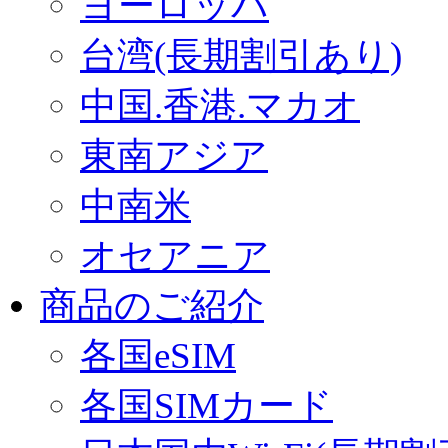
ヨーロッパ
台湾(長期割引あり)
中国.香港.マカオ
東南アジア
中南米
オセアニア
商品のご紹介
各国eSIM
各国SIMカード