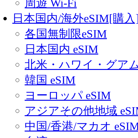
周遊 Wi-Fi
日本国内/海外eSIM[購入
各国無制限eSIM
日本国内 eSIM
北米・ハワイ・グアム 
韓国 eSIM
ヨーロッパ eSIM
アジアその他地域 eSI
中国/香港/マカオ eSI