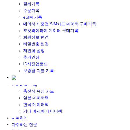
결제기록
포켓와이파이&데이터 구매
주문기록
포켓와이파이 구매
eSIM 기록
일본 DATA
데이터 재충전 SIM카드 데이터 구매기록
기타 아시아 DATA
포켓와이파이 데이터 구매기록
MACARON DATA
회원정보 변경
DATA 이용 설명서
비밀번호 변경
유심 구매
개인화 설정
일본유심
추가연장
한국유심
ID사진업로드
대만유심
보증금 지불 기록
기타 아시아 유심
유심 설명서
데이터팩 구매
충전식 유심 카드
일본 데이터팩
한국 데이터팩
기타 아시아 데이터팩
대여하기
자주하는 질문