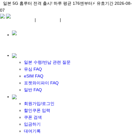
\아이비디오 eSIM🇯🇵/ 일본 3대 현지망 모두 플랜 완비!
일본 5G 홈루터 전격 출시! 하루 평균 176엔부터⚡
일본 5G 홈루터 전격 출시! 하루 평균 176엔부터⚡
유효기간 2026-08-
유효기간 2026-08-
유효기간
07
2026-08-07
07
상세 자료
상세 자료
상세 자료
¥ JPY
|
WIFI 대여
|
ESIM
¥ JPY
일본 수령/반납 관련 질문
유심 FAQ
eSIM FAQ
포켓 와이파이 대여
포켓와이파이 FAQ
일본 와이파이
일반 FAQ
일본 계약 와이파이
eSIM
회원가입/로그인
일본 eSIM
할인쿠폰 입력
한국 eSIM
쿠폰 검색
대만 eSIM
입금하기
기타 아시아 eSIM
대여기록
eSIM 개통 설명서