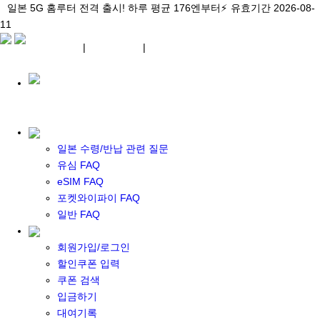
\아이비디오 eSIM🇯🇵/ 일본 3대 현지망 모두 플랜 완비!
일본 5G 홈루터 전격 출시! 하루 평균 176엔부터⚡
일본 5G 홈루터 전격 출시! 하루 평균 176엔부터⚡
유효기간 2026-08-
유효기간 2026-08-
유효기간
11
2026-08-11
11
상세 자료
상세 자료
상세 자료
¥ JPY
|
WIFI 대여
|
ESIM
¥ JPY
일본 수령/반납 관련 질문
유심 FAQ
eSIM FAQ
포켓 와이파이 대여
포켓와이파이 FAQ
일본 와이파이
일반 FAQ
일본 계약 와이파이
eSIM
회원가입/로그인
일본 eSIM
할인쿠폰 입력
한국 eSIM
쿠폰 검색
대만 eSIM
입금하기
기타 아시아 eSIM
대여기록
eSIM 개통 설명서