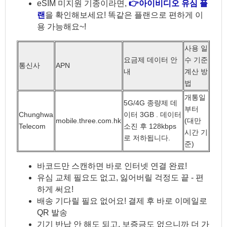
eSIM 미지원 기종이라면,
👉아이비디오 유심 플
랜
을 확인해보세요! 똑같은 플랜으로 편하게 이
용 가능해요~!
사용 일
요금제 데이터 안
수 기준
통신사
APN
내
계산 방
법
개통일
5G/4G 종량제 데
부터
Chunghwa
이터 3GB . 데이터
mobile.three.com.hk
(대만
Telecom
소진 후 128kbps
시간 기
로 저하됩니다.
준)
바코드만 스캔하면 바로 인터넷 연결 완료!
유심 교체 필요도 없고, 잃어버릴 걱정도 끝 - 편
하게 써요!
배송 기다릴 필요 없어요! 결제 후 바로 이메일로
QR 발송
기기 반납 안 해도 되고, 보증금도 없으니까 더 가