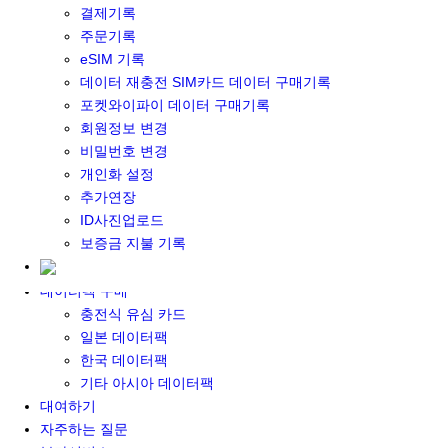
결제기록
포켓와이파이&데이터 구매
주문기록
포켓와이파이 구매
eSIM 기록
일본 DATA
데이터 재충전 SIM카드 데이터 구매기록
기타 아시아 DATA
포켓와이파이 데이터 구매기록
MACARON DATA
회원정보 변경
DATA 이용 설명서
비밀번호 변경
유심 구매
개인화 설정
일본유심
추가연장
한국유심
ID사진업로드
대만유심
보증금 지불 기록
기타 아시아 유심
유심 설명서
데이터팩 구매
충전식 유심 카드
일본 데이터팩
한국 데이터팩
기타 아시아 데이터팩
대여하기
자주하는 질문