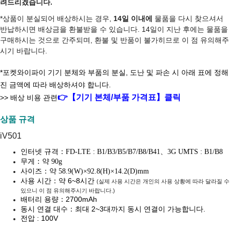
려드리겠습니다.
*상품이 분실되어 배상하시는 경우,
14일 이내에
물품을 다시 찾으셔서
반납하시면 배상금을 환불받을 수 있습니다. 14일이 지난 후에는 물품을
구매하시는 것으로 간주되며, 환불 및 반품이 불가히므로 이 점 유의해주
시기 바랍니다.
*포켓와이파이 기기 분체와 부품의 분실, 도난 및 파손 시 아래 표에 정해
진 금액에 따라 배상하셔야 합니다.
👉【기기 본체/부품 가격표】클릭
>> 배상 비용 관련
상품 규격
iV501
인터넷 규격：
FD-LTE : B1/B3/B5/B7/B8/B41、3G UMTS : B1/B8
무게：
약
90g
사이즈：
약 58.9(W)
×92.8(H)×14.2(D)mm
사용 시간
：약
6~8시간
(실제 사용 시간은 개인의 사용 상황에 따라 달라질 수
있으니 이 점 유의해주시기 바랍니다.)
배터리 용량：2700mAh
동시 연결
대수：최대 2~3대까지 동시 연결이 가능합니다.
전압 : 100V