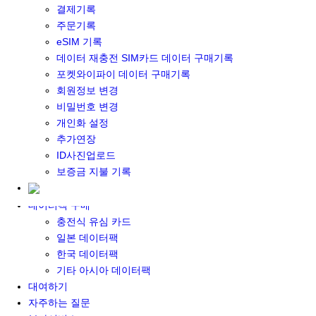
결제기록
포켓와이파이&데이터 구매
주문기록
포켓와이파이 구매
eSIM 기록
일본 DATA
데이터 재충전 SIM카드 데이터 구매기록
기타 아시아 DATA
포켓와이파이 데이터 구매기록
MACARON DATA
회원정보 변경
DATA 이용 설명서
비밀번호 변경
유심 구매
개인화 설정
일본유심
추가연장
한국유심
ID사진업로드
대만유심
보증금 지불 기록
기타 아시아 유심
유심 설명서
데이터팩 구매
충전식 유심 카드
일본 데이터팩
한국 데이터팩
기타 아시아 데이터팩
대여하기
자주하는 질문