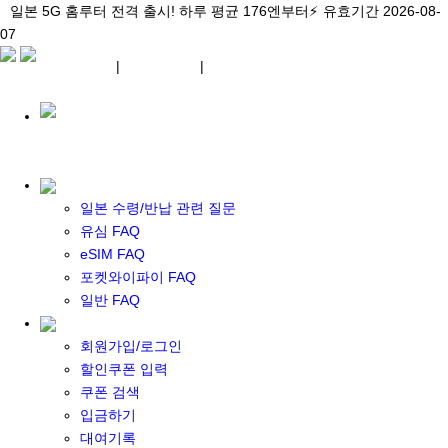
\아이비디오 eSIM🇯🇵/ 일본 3대 현지망 모두 플랜 완비!
일본 5G 홈루터 전격 출시! 하루 평균 176엔부터⚡
일본 5G 홈루터 전격 출시! 하루 평균 176엔부터⚡
유효기간 2026-08-
유효기간 2026-08-
유효기간
07
2026-08-07
07
상세 자료
상세 자료
상세 자료
¥ JPY
|
WIFI 대여
|
ESIM
¥ JPY
일본 수령/반납 관련 질문
유심 FAQ
eSIM FAQ
포켓 와이파이 대여
포켓와이파이 FAQ
일본 와이파이
일반 FAQ
일본 계약 와이파이
eSIM
회원가입/로그인
일본 eSIM
할인쿠폰 입력
한국 eSIM
쿠폰 검색
대만 eSIM
입금하기
기타 아시아 eSIM
대여기록
eSIM 개통 설명서