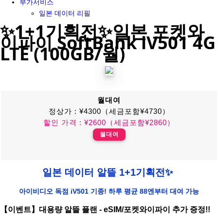
부가서비스
일본 데이터 리필
✨1+1기획전✨일본 포켓와
이파이 SoftBank iV501 4G
LTE (100GB/월)
월대여
정상가 : ¥4300（세금포함¥4730）
할인 가격 : ¥2600（세금포함¥2860）
월대여
일본 데이터 알뜰 1+1기획전✨
아이비디오 독점 iV501 기종! 하루 평균 88엔부터 대여 가능
【이벤트】대용량 알뜰 플랜 - eSIM/포켓와이파이 추가 증정!!