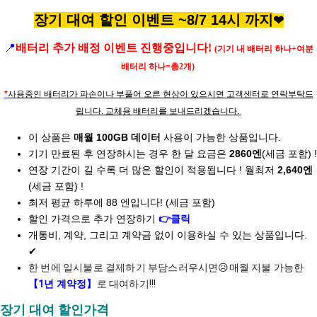
장기 대여 할인 이벤트 ~8/7 14시 까지
❤
📍
배터리 추가 배정 이벤트 진행중입니다!
(기기 내 배터리 하나+여분
배터리 하나=총2개)
*
사용중인 배터리가 파손이나 부풀어 오른 현상이 있으시면 고객센터로 연락부탁드
립니다. 교체용 배터리를 보내드리겠습니다.
이 상품은
매월 100GB 데이터
사용이 가능한 상품입니다.
기기 만료된 후 연장하시는 경우 한 달 요금은
2860엔
(세금 포함) !
연장 기간이 길 수록 더 많은 할인이 적용됩니다 ! 월최저
2
,640엔
(세금 포함) !
최저 평균 하루에
88 엔
입니다!
(세금 포함)
할인 가격으로 추가 연장하기
👉클릭
개통비, 계약, 그리고 계약금 없이 이용하실 수 있는 상품입니다.
✔︎
한 번에 일시불로 결제하기 부담스러우시면😥매월 지불 가능한
【1년 계약정】
로 대여하기!!!
장기 대여 할인가격