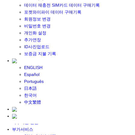
포켓와이파이 구매
데이터 재충전 SIM카드 데이터 구매기록
일본 DATA
포켓와이파이 데이터 구매기록
기타 아시아 DATA
회원정보 변경
MACARON DATA
비밀번호 변경
DATA 이용 설명서
개인화 설정
유심 구매
추가연장
일본유심
ID사진업로드
한국유심
보증금 지불 기록
대만유심
기타 아시아 유심
ENGLISH
유심 설명서
Español
데이터팩 구매
Português
충전식 유심 카드
日本語
일본 데이터팩
한국어
한국 데이터팩
中文繁體
기타 아시아 데이터팩
대여하기
자주하는 질문
부가서비스