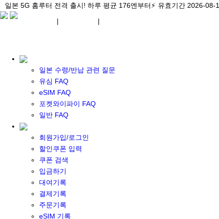
\아이비디오 eSIM🇯🇵/ 일본 3대 현지망 모두 플랜 완비!
일본 5G 홈루터 전격 출시! 하루 평균 176엔부터⚡
일본 5G 홈루터 전격 출시! 하루 평균 176엔부터⚡
유효기간 2026-08-
유효기간 2026-08-
유효기간 2026-
¥ JPY
|
WIFI 대여
|
ESIM
¥ JPY
일본 수령/반납 관련 질문
유심 FAQ
eSIM FAQ
포켓와이파이 FAQ
포켓 와이파이 대여
일반 FAQ
일본 와이파이
일본 계약 와이파이
회원가입/로그인
eSIM
할인쿠폰 입력
일본 eSIM
쿠폰 검색
한국 eSIM
입금하기
대만 eSIM
대여기록
기타 아시아 eSIM
결제기록
eSIM 개통 설명서
주문기록
포켓와이파이&데이터 구매
eSIM 기록