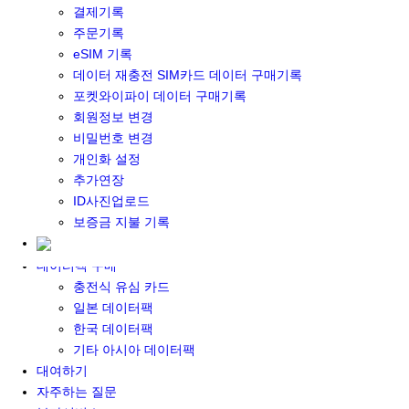
결제기록
포켓와이파이&데이터 구매
주문기록
포켓와이파이 구매
eSIM 기록
일본 DATA
데이터 재충전 SIM카드 데이터 구매기록
기타 아시아 DATA
포켓와이파이 데이터 구매기록
MACARON DATA
회원정보 변경
DATA 이용 설명서
비밀번호 변경
유심 구매
개인화 설정
일본유심
추가연장
한국유심
ID사진업로드
대만유심
보증금 지불 기록
기타 아시아 유심
유심 설명서
데이터팩 구매
충전식 유심 카드
일본 데이터팩
한국 데이터팩
기타 아시아 데이터팩
대여하기
자주하는 질문