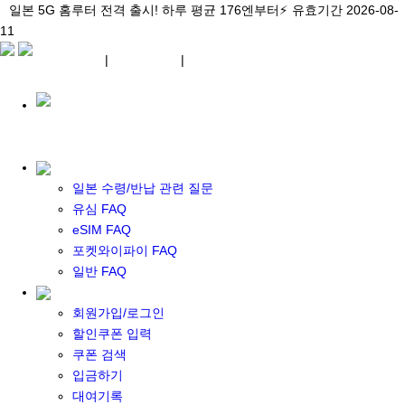
\아이비디오 eSIM🇯🇵/ 일본 3대 현지망 모두 플랜 완비!
일본 5G 홈루터 전격 출시! 하루 평균 176엔부터⚡
일본 5G 홈루터 전격 출시! 하루 평균 176엔부터⚡
유효기간 2026-08-
유효기간 2026-08-
유효기간
11
2026-08-11
11
상세 자료
상세 자료
상세 자료
¥ JPY
|
WIFI 대여
|
ESIM
¥ JPY
일본 수령/반납 관련 질문
유심 FAQ
eSIM FAQ
포켓 와이파이 대여
포켓와이파이 FAQ
일본 와이파이
일반 FAQ
일본 계약 와이파이
eSIM
회원가입/로그인
일본 eSIM
할인쿠폰 입력
한국 eSIM
쿠폰 검색
대만 eSIM
입금하기
기타 아시아 eSIM
대여기록
eSIM 개통 설명서