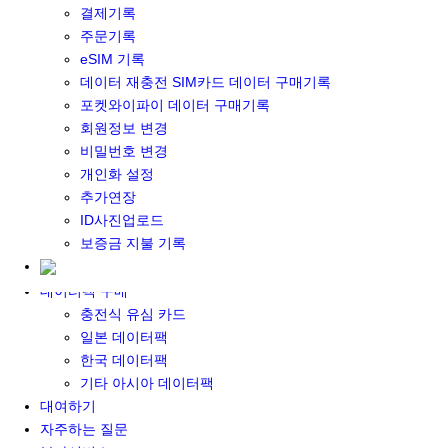
결제기록
포켓와이파이&데이터 구매
주문기록
포켓와이파이 구매
eSIM 기록
일본 DATA
데이터 재충전 SIM카드 데이터 구매기록
기타 아시아 DATA
포켓와이파이 데이터 구매기록
MACARON DATA
회원정보 변경
DATA 이용 설명서
비밀번호 변경
유심 구매
개인화 설정
일본유심
추가연장
한국유심
ID사진업로드
대만유심
보증금 지불 기록
기타 아시아 유심
유심 설명서
데이터팩 구매
충전식 유심 카드
일본 데이터팩
한국 데이터팩
기타 아시아 데이터팩
대여하기
자주하는 질문