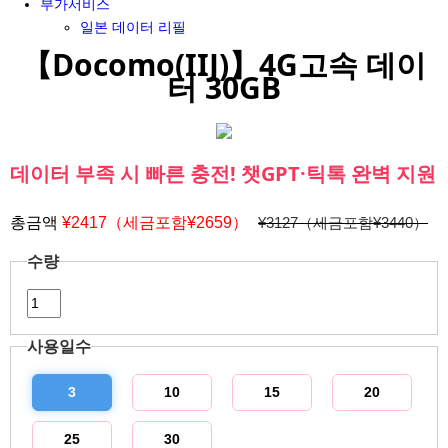
부가서비스
일본 데이터 리필
【Docomo(IIJ)】4G고속 데이
터 30GB
데이터 부족 시 빠른 충전! 챗GPT·틱톡 완벽 지원
총금액
¥
2417（세금포함¥2659）
¥3127（세금포함¥3440）
수량
사용일수
3
10
15
20
25
30