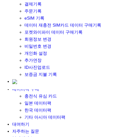
결제기록
포켓와이파이&데이터 구매
주문기록
포켓와이파이 구매
eSIM 기록
일본 DATA
데이터 재충전 SIM카드 데이터 구매기록
기타 아시아 DATA
포켓와이파이 데이터 구매기록
MACARON DATA
회원정보 변경
DATA 이용 설명서
비밀번호 변경
유심 구매
개인화 설정
일본유심
추가연장
한국유심
ID사진업로드
대만유심
보증금 지불 기록
기타 아시아 유심
유심 설명서
데이터팩 구매
충전식 유심 카드
일본 데이터팩
한국 데이터팩
기타 아시아 데이터팩
대여하기
자주하는 질문