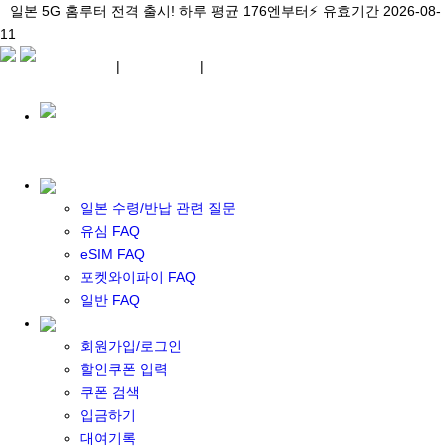
\아이비디오 eSIM🇯🇵/ 일본 3대 현지망 모두 플랜 완비!
일본 5G 홈루터 전격 출시! 하루 평균 176엔부터⚡
일본 5G 홈루터 전격 출시! 하루 평균 176엔부터⚡
유효기간 2026-08-
유효기간 2026-08-
유효기간
11
2026-08-11
11
상세 자료
상세 자료
상세 자료
¥ JPY
|
WIFI 대여
|
ESIM
¥ JPY
일본 수령/반납 관련 질문
유심 FAQ
eSIM FAQ
포켓 와이파이 대여
포켓와이파이 FAQ
일본 와이파이
일반 FAQ
일본 계약 와이파이
eSIM
회원가입/로그인
일본 eSIM
할인쿠폰 입력
한국 eSIM
쿠폰 검색
대만 eSIM
입금하기
기타 아시아 eSIM
대여기록
eSIM 개통 설명서