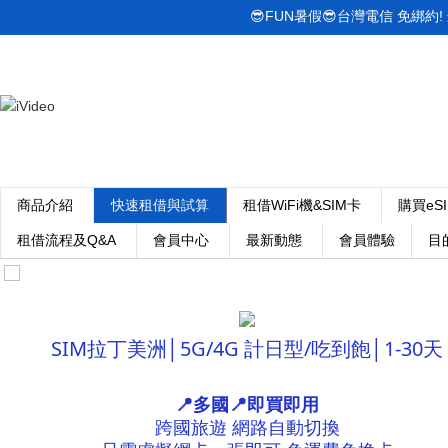
😎FUN暑假😎台灣電信 免綁約! 最低
商品介紹
快速租借與試算
租借WiFi機&SIM卡
購買eS
租借流程及Q&A
會員中心
最新動態
會員體驗
目
SIM拉丁美洲│5G/4G 計日型/吃到飽│1-30天
📍多國📍即買即用
跨國旅遊 網路自動切換