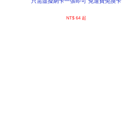
只需虛擬網卡一張即可 免運費免換卡
NT$ 64 起