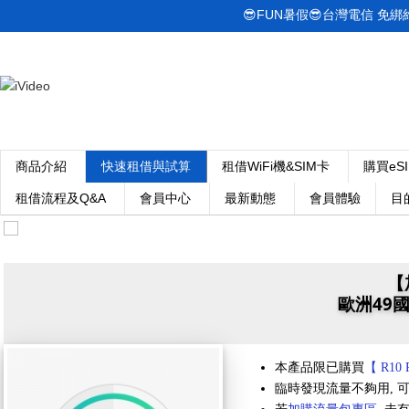
😎FUN暑假😎台灣電信 免綁約! 
商品介紹
快速租借與試算
租借WiFi機&SIM卡
購買eS
租借流程及Q&A
會員中心
最新動態
會員體驗
目
【
歐洲49國
本產品限已購買
【 R10 
臨時發現流量不夠用, 可