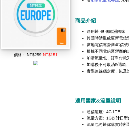
若
加購流量包專區
, 
商品介紹
適用於 49 個歐洲國家
跨國時請重啟更新電信
當地電信運營商4G信號
根據不同電信運營商的
價格：
NT$259
NT$151
加購流量包，訂單付款
加購後不可取消&退款
實際連線穩定度，以及
適用國家&流量說明
通信速度: 4G LTE
流量方案: 1GB(計日型
流量包將於你購買時所選擇