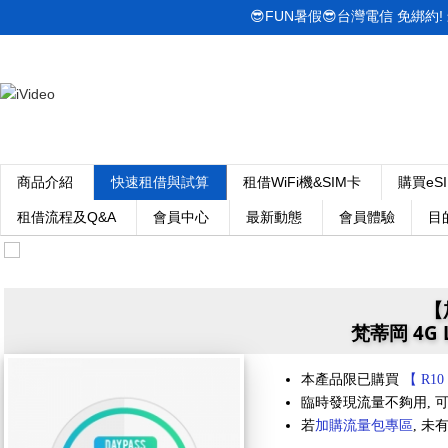
😎FUN暑假😎台灣電信 免綁約! 最低
商品介紹
快速租借與試算
租借WiFi機&SIM卡
購買eS
租借流程及Q&A
會員中心
最新動態
會員體驗
目
【
梵蒂岡 4G 
本產品限已購買
【 R10
臨時發現流量不夠用, 可
若
加購流量包專區
, 