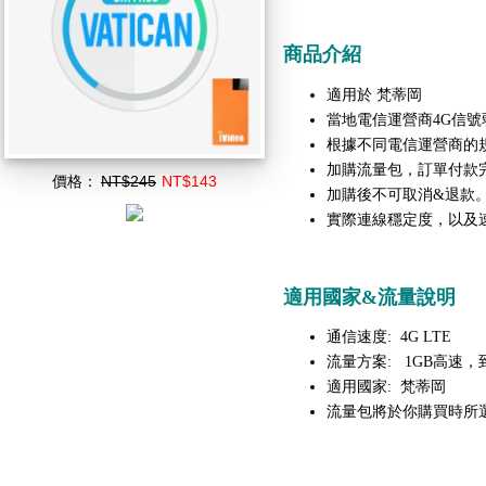
商品介紹
梵蒂岡
適用於
當地電信運營商4G信號
根據不同電信運營商的
加購流量包，訂單付款
價格：
NT$245
NT$143
加購後不可取消&退款
實際連線穩定度，以及
適用國家&流量說明
通信速度: 4G LTE
流量方案: 1GB高速，到
適用國家:
梵蒂岡
流量包將於你購買時所選擇