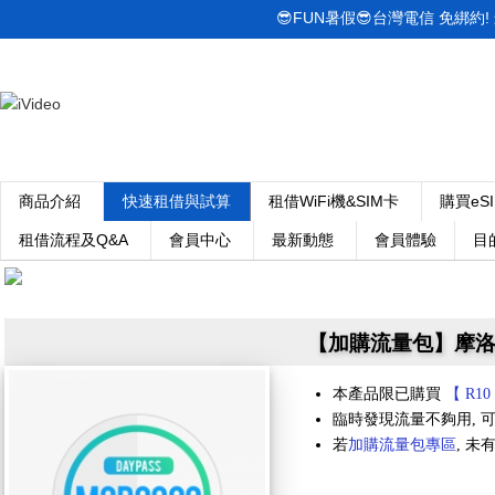
😎FUN暑假😎台灣電信 免綁約! 最低
商品介紹
快速租借與試算
租借WiFi機&SIM卡
購買eS
租借流程及Q&A
會員中心
最新動態
會員體驗
目
【加購流量包】摩洛哥 
本產品限已購買
【 R10
臨時發現流量不夠用, 可
若
加購流量包專區
, 