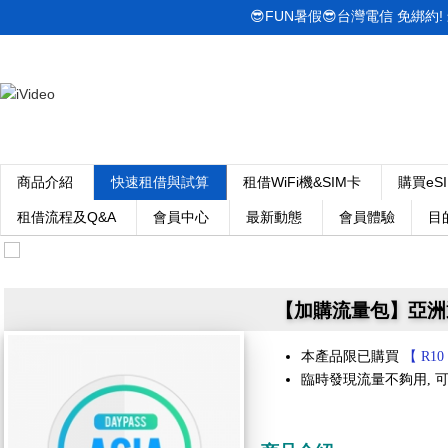
😎FUN暑假😎台灣電信 免綁約! 最低
商品介紹
快速租借與試算
租借WiFi機&SIM卡
購買eS
租借流程及Q&A
會員中心
最新動態
會員體驗
目
【加購流量包】亞洲通用 
本產品限已購買
【 R10
臨時發現流量不夠用, 可