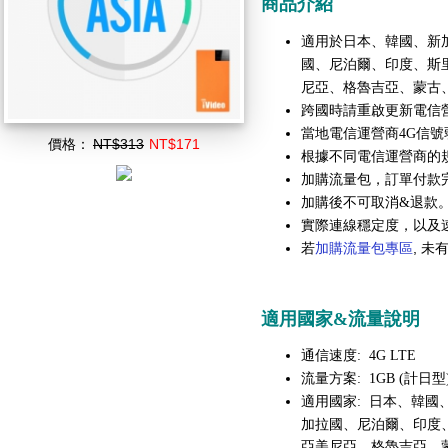
商品介紹
適用於
日本、韓國、新
國、尼泊爾、印度、斯
尼亞、格魯吉亞、蒙古
跨國時請重啟更新電信
當地電信運營商4G信號
價格：
NT$313
NT$171
根據不同電信運營商的
加購流量包，訂單付款
加購後不可取消&退款
實際連線穩定度，以及
若
加購流量包專區
, 
適用國家&流量說明
通信速度: 4G LTE
流量方案: 1GB (計日型
日本、韓國
適用國家:
加拉國、尼泊爾、印度
亞美尼亞、格魯吉亞、