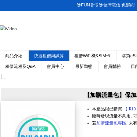
😎FUN暑假😎台灣電信 免綁約! 最低
商品介紹
快速租借與試算
租借WiFi機&SIM卡
購買eS
租借流程及Q&A
會員中心
最新動態
會員體驗
目
【加購流量包】保加利亞 
本產品限已購買
【 R10
臨時發現流量不夠用, 可
若
加購流量包專區
, 