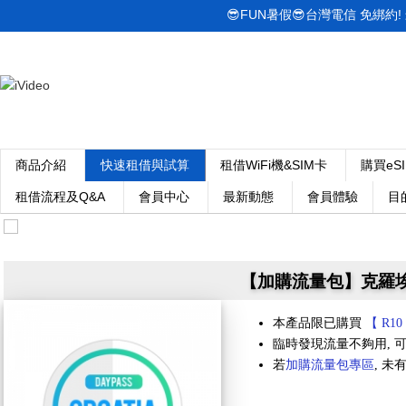
😎FUN暑假😎台灣電信 免綁約! 最低
商品介紹
快速租借與試算
租借WiFi機&SIM卡
購買eS
租借流程及Q&A
會員中心
最新動態
會員體驗
目
【加購流量包】克羅埃西亞
本產品限已購買
【 R10
臨時發現流量不夠用, 可
若
加購流量包專區
, 