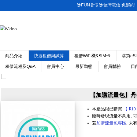
😎FUN暑假😎台灣電信 免綁約! 最低
商品介紹
快速租借與試算
租借WiFi機&SIM卡
購買eS
租借流程及Q&A
會員中心
最新動態
會員體驗
目
【加購流量包】丹麥 4
本產品限已購買
【 R10
臨時發現流量不夠用, 可
若
加購流量包專區
, 