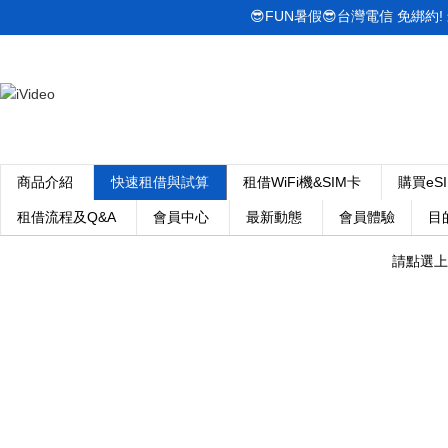
😎FUN暑假😎台灣電信 免綁約! 最低
商品介紹
快速租借與試算
租借WiFi機&SIM卡
購買eS
租借流程及Q&A
會員中心
最新動態
會員體驗
目
請點選上