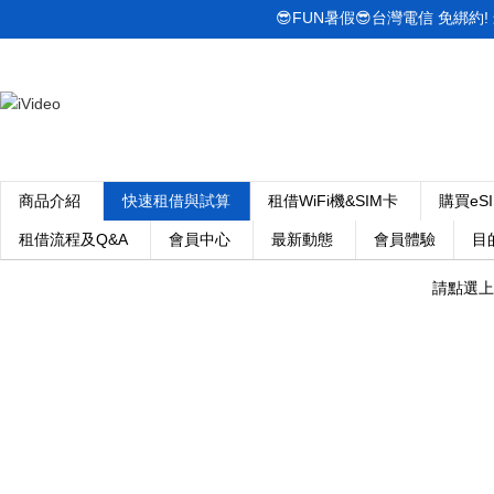
😎FUN暑假😎台灣電信 免綁約! 最低
商品介紹
快速租借與試算
租借WiFi機&SIM卡
購買eS
租借流程及Q&A
會員中心
最新動態
會員體驗
目
請點選上