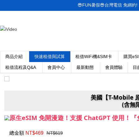
😎FUN暑假😎台灣電信 免綁約! 最低
商品介紹
快速租借與試算
租借WiFi機&SIM卡
購買eS
租借流程及Q&A
會員中心
最新動態
會員體驗
目
美國【T-Mobile
(含無
原生eSIM 免開漫遊！支援 ChatGPT 使用
總金額
NT$
469
NT$619