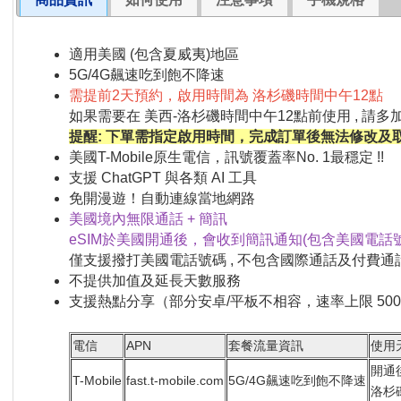
適用美國 (包含夏威夷)地區
5G/4G飆速吃到飽不降速
需提前2天預約，啟用時間為 洛杉磯時間中午12點
如果需要在 美西-洛杉磯時間中午12點前使用 , 請
提醒: 下單需指定啟用時間，完成訂單後無法修改及
美國T-Mobile原生電信，訊號覆蓋率No. 1最穩定 !!
支援 ChatGPT 與各類 AI 工具
免開漫遊！自動連線當地網路
美國境內無限通話 + 簡訊
eSIM於美國開通後，會收到簡訊通知(包含美國電話號
僅支援撥打美國電話號碼 , 不包含國際通話及付費通
不提供加值及延長天數服務
支援熱點分享（部分安卓/平板不相容，速率上限 500k
電信
APN
套餐流量資訊
使用
開通
T-Mobile
fast.t-mobile.com
5G/4G飆速吃到飽不降速
洛杉