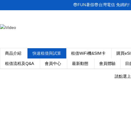
😎FUN暑假😎台灣電信 免綁約! 最低
商品介紹
快速租借與試算
租借WiFi機&SIM卡
購買eS
租借流程及Q&A
會員中心
最新動態
會員體驗
目
請點選上