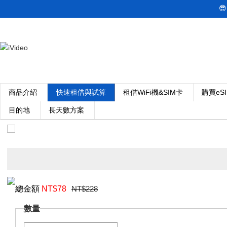

商品介紹
快速租借與試算
租借WiFi機&SIM卡
購買eS
目的地
長天數方案
總金額
NT$
78
NT$228
數量