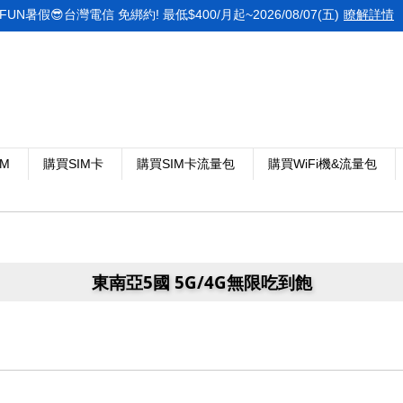
FUN暑假😎台灣電信 免綁約! 最低$400/月起~2026/08/07(五)
瞭解詳情
IM
購買SIM卡
購買SIM卡流量包
購買WiFi機&流量包
東南亞5國 5G/4G無限吃到飽