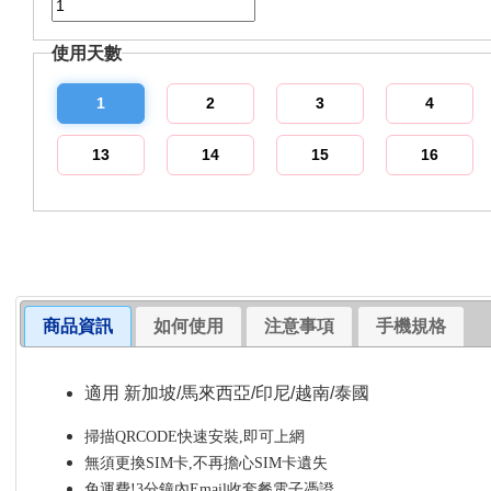
使用天數
1
2
3
4
13
14
15
16
商品資訊
如何使用
注意事項
手機規格
適用 新加坡/馬來西亞/印尼/越南/泰國
掃描QRCODE快速安裝,即可上網
無須更換SIM卡,不再擔心SIM卡遺失
免運費!3分鐘內Email收套餐電子憑證