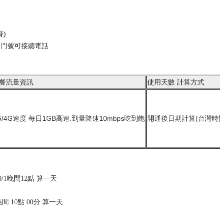
持)
原門號可接聽電話
餐流量資訊
使用天數 計算方式
G/4G速度 每日1GB高速.到量降速10mbps吃到飽
開通後日期計算(台灣時
10/1晚間12點 算一天
 晚間 10點 00分 算一天