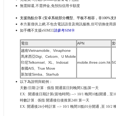
無需歸還,不需押金,免預扣信用卡額度
支援熱點分享
(安卓系統部分機型、平板不相容，非100%
支
本方案僅供上網,不包含電話語音及簡訊服務,但可切換使用
如手機不支援eSIM👉🏼
請參考SIM卡
電信
APN
套
越南Vietnamobile、Vinaphone
馬來西亞Digi、Celcom、U Mobile
印尼Telkomsel、XL、Indosat
mobile.three.com.hk
5
泰國AIS、True Move
新加坡Simba、Starhub
以下為說明與範例：
天數/日期 計算 : 係指 開通當日到晚間12點算一天
EX: 開通後日期計算(當地時間) --> 10/1 晚間10點開通 , 至
時數計算 : 係指 開通後往後推算24H 算一天
EX: 開通後24小時計算 --> 10/1 晚間10點01分開通 ,至 10/2