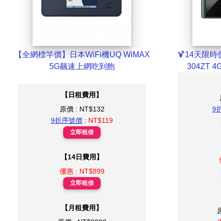
【全網標竿價】日本WiFi機UQ WiMAX
🍹14天限時價
5G飆速上網吃到飽
304ZT 
【日租費用】
原價 : NT$132
9
9折序號價
:
NT$119
立即租借
【14日費用】
優惠 : NT$899
立即租借
【月租費用】